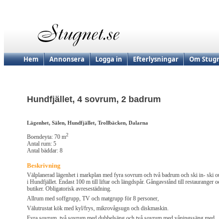
Hem
Annonsera
Logga in
Efterlysningar
Om Stugn
Hundfjället, 4 sovrum, 2 badrum
Lägenhet, Sälen, Hundfjället, Trollbäcken, Dalarna
2
Boendeyta: 70 m
Antal rum: 5
Antal bäddar: 8
Beskrivning
Välplanerad lägenhet i markplan med fyra sovrum och två badrum och ski in- ski o
i Hundfjället. Endast 100 m till liftar och längdspår. Gångavstånd till restauranger o
butiker. Obligatorisk avresestädning.
Allrum med soffgrupp, TV och matgrupp för 8 personer,
Välutrustat kök med kyl/frys, mikrovågsugn och diskmaskin.
Fyra sovrum, två sovrum med dubbelsäng och två sovrum med våningssäng med