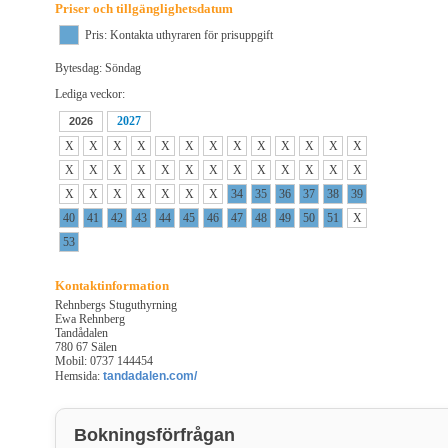
Priser och tillgänglighetsdatum
Pris: Kontakta uthyraren för prisuppgift
Bytesdag: Söndag
Lediga veckor:
2027
2026
X
X
X
X
X
X
X
X
X
X
X
X
X
X
X
X
X
X
X
X
X
X
X
X
X
X
X
X
X
X
X
X
X
34
35
36
37
38
39
40
41
42
43
44
45
46
47
48
49
50
51
X
53
Kontaktinformation
Rehnbergs Stuguthyrning
Ewa Rehnberg
Tandådalen
780 67 Sälen
Mobil: 0737 144454
Hemsida:
tandadalen.com/
Bokningsförfrågan