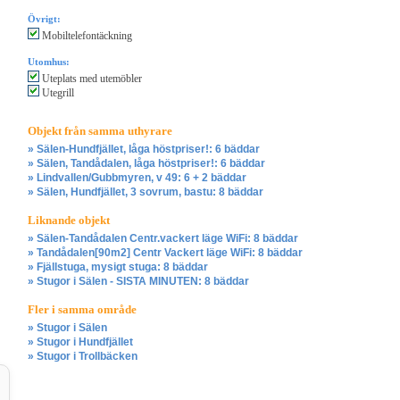
Övrigt:
Mobiltelefontäckning
Utomhus:
Uteplats med utemöbler
Utegrill
Objekt från samma uthyrare
» Sälen-Hundfjället, låga höstpriser!: 6 bäddar
» Sälen, Tandådalen, låga höstpriser!: 6 bäddar
» Lindvallen/Gubbmyren, v 49: 6 + 2 bäddar
» Sälen, Hundfjället, 3 sovrum, bastu: 8 bäddar
Liknande objekt
» Sälen-Tandådalen Centr.vackert läge WiFi: 8 bäddar
» Tandådalen[90m2] Centr Vackert läge WiFi: 8 bäddar
» Fjällstuga, mysigt stuga: 8 bäddar
» Stugor i Sälen - SISTA MINUTEN: 8 bäddar
Fler i samma område
» Stugor i Sälen
» Stugor i Hundfjället
» Stugor i Trollbäcken