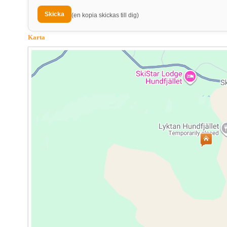
(en kopia skickas till dig)
Karta