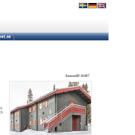
et.se
AnnonsID 26487
ut
ch