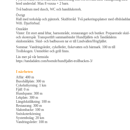
bred underslaf. Max 8 vuxna + 2 barn.
Två badrum med dusch, WC och handdukstork.
Övrigt
Hall med torkskåp och pjäxtork. Skidförråd. Två parkeringsplatser med elbilsladdar
Wifi. Djurförbud.
Området
Vinter: Ett stort antal liftar, barnområde, restauranger och butiker. Preparerade skid-
och skoterspår. Transportlift sammanbinder Hundfjällets och Tandådalens
skidområden. Skid- och badbussen tar er till Lindvallen/Högfjället.
Sommar: Vandringsleder, cykelleder, fiskevatten och bärmark. 100 m till
Trollskogen. Utemöbler och grill finns.
Läs mer på vår hemsida
https://tandadalen.com/boende/hundfjallet-trollbacken-3/
I närheten
Affär: 400 m
Busshållplats: 300 m
Cykeluthyrning: 1 km
Fjäll: 0 m
Hundspann: 300 m
Lekplats: 300 m
Längdskidåkning: 100 m
Restaurang: 300 m
Slalombacke: 100 m
Snöskoterkörning
Systembolag: 20 km
Vandringsleder: 100 m