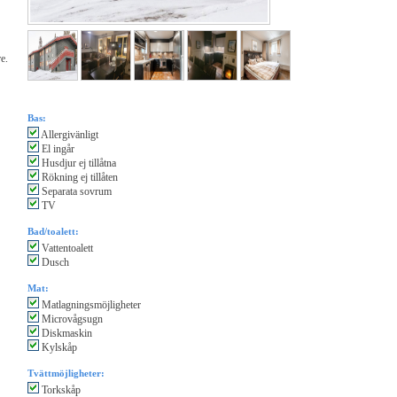
e.
Bas:
Allergivänligt
El ingår
Husdjur ej tillåtna
Rökning ej tillåten
Separata sovrum
TV
Bad/toalett:
Vattentoalett
Dusch
Mat:
Matlagningsmöjligheter
Microvågsugn
Diskmaskin
Kylskåp
Tvättmöjligheter:
Torkskåp