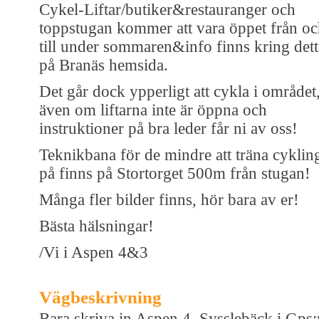
Cykel-Liftar/butiker&restauranger och
toppstugan kommer att vara öppet från o
till under sommaren&info finns kring dett
på Branäs hemsida.
Det går dock ypperligt att cykla i området
även om liftarna inte är öppna och
instruktioner på bra leder får ni av oss!
Teknikbana för de mindre att träna cyklin
på finns på Stortorget 500m från stugan!
Många fler bilder finns, hör bara av er!
Bästa hälsningar!
/Vi i Aspen 4&3
Vägbeskrivning
Bara skriva in Aspen 4, Sysslebäck i Gps: