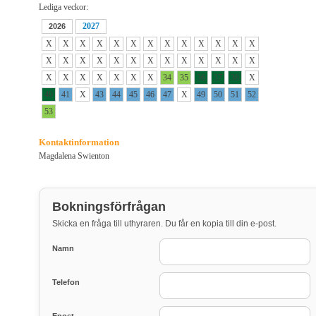
Lediga veckor:
2027
2026
X
X
X
X
X
X
X
X
X
X
X
X
X
X
X
X
X
X
X
X
X
X
X
X
X
X
X
X
X
X
X
X
X
34
35
36
37
38
X
40
41
X
43
44
45
46
47
X
49
50
51
52
53
Kontaktinformation
Magdalena Swienton
Bokningsförfrågan
Skicka en fråga till uthyraren. Du får en kopia till din e-post.
Namn
Telefon