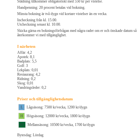
Städning tillkommer obligatoriskt med 550 kr per vistelse.
Handpenning: 20 procent betalas vid bokning.
Minsta bokning är två dygn vid kortare vistelser än en vecka.
Incheckning från kl. 15.00.
Utcheckning senast kl. 10.00.
Skicka gärna en bokningsförfrågan med några rader om er och önskade datum så
återkommer vi med tillgänglighet.
I närheten
Affär: 4,2
Apotek: 8,1
Badplats: 5,5
Golf: 3
Lekplats: 0,01
Restaurang: 4,2
Ridning: 0,2
Skog: 0,01
Vandringsleder: 0,2
Priser och tillgänglighetsdatum
L
Lågsäsong: 7500 kr/vecka, 1200 kr/dygn
H
Högsäsong: 12000 kr/vecka, 1800 kr/dygn
M1
Mellansäsong: 10500 kr/vecka, 1700 kr/dygn
Bytesdag: Lördag