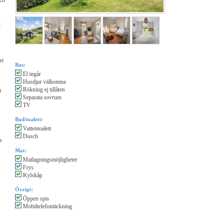
och
t
er
Bas:
El ingår
Husdjur välkomna
Rökning ej tillåten
r
Separata sovrum
TV
Bad/toalett:
Vattentoalett
Dusch
s
Mat:
Matlagningsmöjligheter
Frys
Kylskåp
Övrigt:
Öppen spis
Mobiltelefontäckning