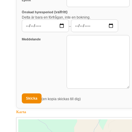
Epost
(valfritt)
Önskad hyresperiod
Detta är bara en förfrågan, inte en bokning.
–
Meddelande
(en kopia skickas till dig)
Karta