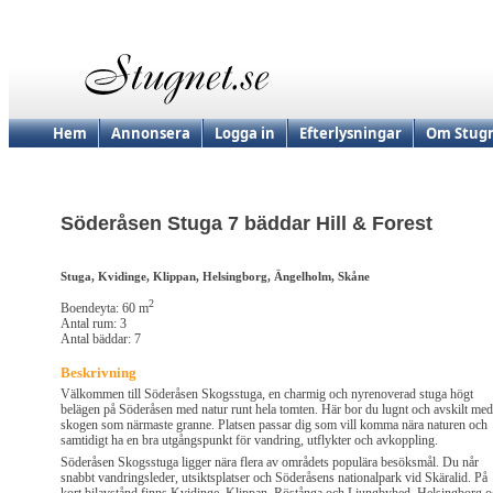
Hem
Annonsera
Logga in
Efterlysningar
Om Stugn
Söderåsen Stuga 7 bäddar Hill & Forest
Stuga, Kvidinge, Klippan, Helsingborg, Ängelholm, Skåne
2
Boendeyta: 60 m
Antal rum: 3
Antal bäddar: 7
Beskrivning
Välkommen till Söderåsen Skogsstuga, en charmig och nyrenoverad stuga högt
belägen på Söderåsen med natur runt hela tomten. Här bor du lugnt och avskilt med
skogen som närmaste granne. Platsen passar dig som vill komma nära naturen och
samtidigt ha en bra utgångspunkt för vandring, utflykter och avkoppling.
Söderåsen Skogsstuga ligger nära flera av områdets populära besöksmål. Du når
snabbt vandringsleder, utsiktsplatser och Söderåsens nationalpark vid Skäralid. På