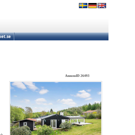
et.se
AnnonsID 26493