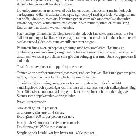
kort bilavstånd finns Kvidinge, Klippan, Röstånga och Ljungbyhed. Helsingborg 
Ängelholm nås enkelt för dagsutflykter.
Huvudbyggnaden är nyrenoverad och har en öppen planlösning mellan kök och
vardagsrum. Köket är utrustat med spis, ugn och kyl med frysfack. Vardagsrumme
har soffa, fåtölj och matplats. Kaminen ger en varm och ombonad känsla under
svalare dagar och kompletteras av element. Sovrummet rymmer en dubbelsäng.
Badrummet har dusch, wc och tvättställ.
Från vardagsrummet når du uteplatsen under tak och trädäcket som passar bra för
måltider och lugna kvällar. Efter en dag i naturen kan du tända kaminen inomhus ell
samlas ute vid elden och njuta av stillheten runt stugan.
På tomten finns även en separat gäststuga med fem sovplatser. Här finns en
dubbelsäng samt en våningssäng med tre bäddar. Gäststugan har eget badrum med
dusch och wc samt golvvärme som gör den behaglig året runt. Båda byggnaderna ä
isolerade.
Totalt finns sovplatser för upp till sju personer.
Tomten är en stor hörntomt med gräsmatta, träd och buskar. Här finns gott om plats
för lek, vila och utevistelse. Uppfarten rymmer två bilar.
Området erbjuder många möjligheter för naturupplevelser. Du når snabbt
vandringsleder och cykelvägar och har nära till naturreservat och utsiktsplatser läng
åsen. Söderåsens nationalpark ligger en kort bilresa bort och erbjuder några av
Skånes mest uppskattade vandringsleder.
Praktisk information
Max antal gäster: 7 personer.
Grundpris gäller upp till 4 gäster.
Extra gäster: 200 kr per person och natt.
Husdjur är välkomna efter överenskommelse.
Husdjursavgift: 250 kr per vistelse.
Sänglinne och handdukar kan hyras för 140 kr per set.