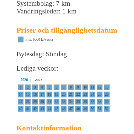
Systembolag: 7 km
Vandringsleder: 1 km
Priser och tillgänglighetsdatum
Pris: 6000 kr/vecka
Bytesdag: Söndag
Lediga veckor:
2026
2027
1
2
3
4
5
6
7
8
9
10
11
12
13
14
15
16
17
18
19
20
21
22
23
24
25
26
27
28
29
30
31
32
33
34
35
36
37
38
39
40
41
42
43
44
45
46
47
48
49
50
51
52
Kontaktinformation