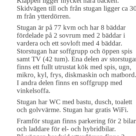
Kläppen ligger mycket nära backen.
Skidvägen till och från stugan ligger ca 3
m från ytterdörren.
Stugan är på 77 kvm och har 8 bäddar
fördelade på 2 sovrum med 2 bäddar i
vardera och ett sovloft med 4 bäddar.
Storstugan har soffgrupp och öppen spis
samt TV (42 tum). Ena delen av storstuga
finns ett fullt utrustat kök med spis, ugn,
mikro, kyl, frys, diskmaskin och matbord
I andra delen finns en soffgrupp med
vinkelsoffa.
Stugan har WC med bastu, dusch, toalett
och golvvärme. Stugan har gratis WiFi.
Framför stugan finns parkering för 2 bilar
och laddare för el- och hybridbilar.