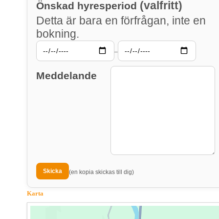
(valfritt)
Önskad hyresperiod
Detta är bara en förfrågan, inte en
bokning.
–
Meddelande
(en kopia skickas till dig)
Karta