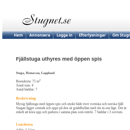
Hem
Annonsera
Logga in
Efterlysningar
Om Stugn
Fjällstuga uthyres med öppen spis
Stuga, Hemavan, Lappland
2
Boendeyta: 75 m
Antal rum: 4
Antal bäddar: 7
Beskrivning
Mysig fjällstuga med öppen spis och utsikt både över svenska och norska fjäll.
Stugan ligger centralt och uppe på den sk gräddhyllan med ski in-out läge. Det är
enkelt att köra upp och parkera i samma plan som entrén. 7 bäddar i 3 sovrum.
I närheten