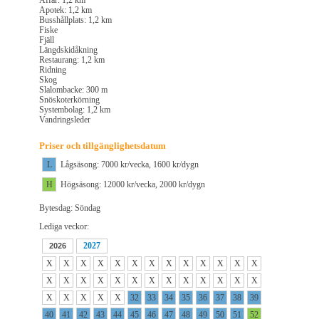
Affär: 1,2 km
Apotek: 1,2 km
Busshållplats: 1,2 km
Fiske
Fjäll
Längdskidåkning
Restaurang: 1,2 km
Ridning
Skog
Slalombacke: 300 m
Snöskoterkörning
Systembolag: 1,2 km
Vandringsleder
Priser och tillgänglighetsdatum
L
Lågsäsong: 7000 kr/vecka, 1600 kr/dygn
H
Högsäsong: 12000 kr/vecka, 2000 kr/dygn
Bytesdag: Söndag
Lediga veckor:
2027
2026
X
X
X
X
X
X
X
X
X
X
X
X
X
X
X
X
X
X
X
X
X
X
X
X
X
X
X
X
X
X
X
32
33
34
35
36
37
38
39
40
41
42
43
44
45
46
47
48
49
50
51
52