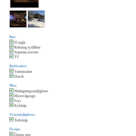
Bas:
El ingår
Rökning ej tillåten
Separata sovrum
TV
Bad/toalett:
Vattentoalett
Dusch
Mat:
Matlagningsmöjligheter
Microvågsugn
Frys
Kylskåp
Tvättmöjligheter:
Torkskåp
Övrigt:
Öppen spis