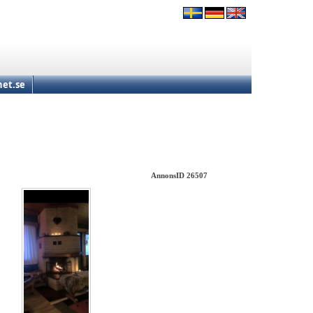
et.se
AnnonsID 26507