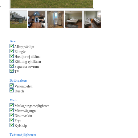
o
Bas:
Allergivänligt
El ingår
Husdjur ej tillåtna
Rökning ej tillåten
Separata sovrum
TV
Bad/toalett:
Vattentoalett
Dusch
Mat:
Matlagningsmöjligheter
Microvågsugn
Diskmaskin
Frys
Kylskåp
Tvättmöjligheter: