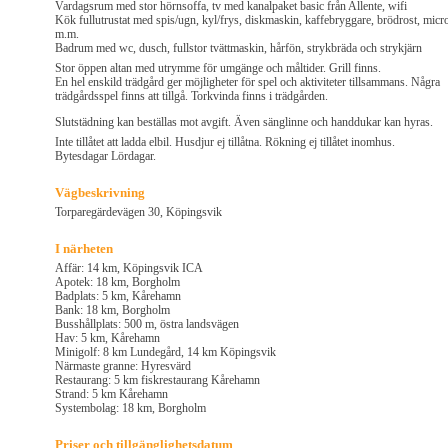
Vardagsrum med stor hörnsoffa, tv med kanalpaket basic från Allente, wifi
Kök fullutrustat med spis/ugn, kyl/frys, diskmaskin, kaffebryggare, brödrost, micr
m.m.
Badrum med wc, dusch, fullstor tvättmaskin, hårfön, strykbräda och strykjärn
Stor öppen altan med utrymme för umgänge och måltider. Grill finns.
En hel enskild trädgård ger möjligheter för spel och aktiviteter tillsammans. Några
trädgårdsspel finns att tillgå. Torkvinda finns i trädgården.
Slutstädning kan beställas mot avgift. Även sänglinne och handdukar kan hyras.
Inte tillåtet att ladda elbil. Husdjur ej tillåtna. Rökning ej tillåtet inomhus.
Bytesdagar Lördagar.
Vägbeskrivning
Torparegärdevägen 30, Köpingsvik
I närheten
Affär: 14 km, Köpingsvik ICA
Apotek: 18 km, Borgholm
Badplats: 5 km, Kårehamn
Bank: 18 km, Borgholm
Busshållplats: 500 m, östra landsvägen
Hav: 5 km, Kårehamn
Minigolf: 8 km Lundegård, 14 km Köpingsvik
Närmaste granne: Hyresvärd
Restaurang: 5 km fiskrestaurang Kårehamn
Strand: 5 km Kårehamn
Systembolag: 18 km, Borgholm
Priser och tillgänglighetsdatum