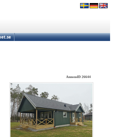
et.se
AnnonsID 26644