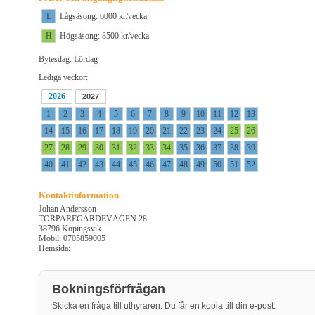
L
Lågsäsong: 6000 kr/vecka
H
Högsäsong: 8500 kr/vecka
Bytesdag: Lördag
Lediga veckor:
2026
2027
1
2
3
4
5
6
7
8
9
10
11
12
13
14
15
16
17
18
19
20
21
22
23
24
25
26
27
28
29
30
31
32
33
34
35
36
37
38
39
40
41
42
43
44
45
46
47
48
49
50
51
52
Kontaktinformation
Johan Andersson
TORPAREGÄRDEVÄGEN 28
38796 Köpingsvik
Mobil: 0705859005
Hemsida:
Bokningsförfrågan
Skicka en fråga till uthyraren. Du får en kopia till din e-post.