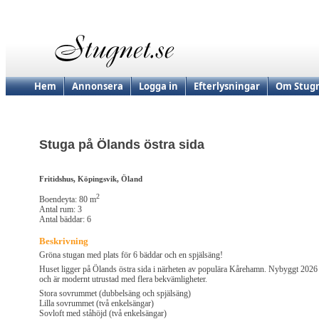
Hem
Annonsera
Logga in
Efterlysningar
Om Stugn
Stuga på Ölands östra sida
Fritidshus, Köpingsvik, Öland
2
Boendeyta: 80 m
Antal rum: 3
Antal bäddar: 6
Beskrivning
Gröna stugan med plats för 6 bäddar och en spjälsäng!
Huset ligger på Ölands östra sida i närheten av populära Kårehamn. Nybyggt 2026
och är modernt utrustad med flera bekvämligheter.
Stora sovrummet (dubbelsäng och spjälsäng)
Lilla sovrummet (två enkelsängar)
Sovloft med ståhöjd (två enkelsängar)