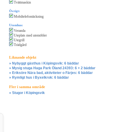
Tvättmaskin
Övrigt:
Mobiltelefontäckning
Utomhus:
Veranda
Uteplats med utemöbler
Utegrill
Trädgård
Liknande objekt
» Nybyggt gästhus i Köpingsvik: 6 bäddar
» Mysig stuga Haga Park Öland 24393: 6 + 2 bäddar
» Eriksöre Nära bad, aktiviteter o Färjes: 6 bäddar
» Rymligt hus i Byxelkrok: 6 bäddar
Fler i samma område
» Stugor i Köpingsvik