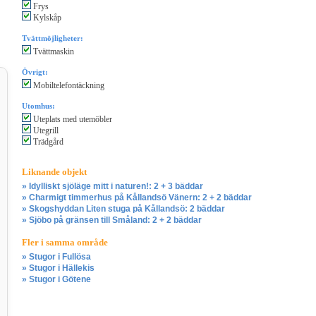
Frys
Kylskåp
Tvättmöjligheter:
Tvättmaskin
Övrigt:
Mobiltelefontäckning
Utomhus:
Uteplats med utemöbler
Utegrill
Trädgård
Liknande objekt
» Idylliskt sjöläge mitt i naturen!: 2 + 3 bäddar
» Charmigt timmerhus på Kållandsö Vänern: 2 + 2 bäddar
» Skogshyddan Liten stuga på Kållandsö: 2 bäddar
» Sjöbo på gränsen till Småland: 2 + 2 bäddar
Fler i samma område
» Stugor i Fullösa
» Stugor i Hällekis
» Stugor i Götene