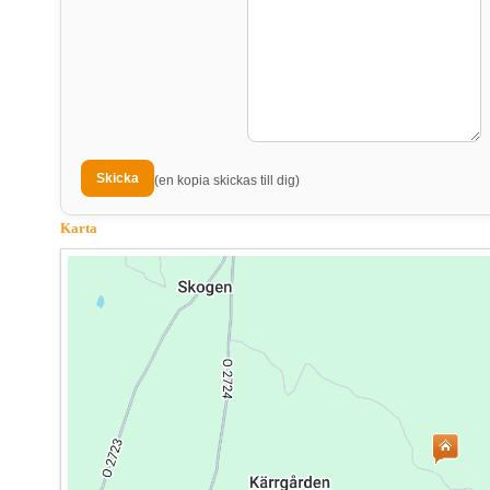
(en kopia skickas till dig)
Karta