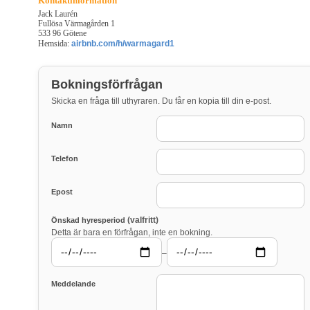
Kontaktinformation
Jack Laurén
Fullösa Värmagården 1
533 96 Götene
Hemsida:
airbnb.com/h/warmagard1
Bokningsförfrågan
Skicka en fråga till uthyraren. Du får en kopia till din e-post.
Namn
Telefon
Epost
(valfritt)
Önskad hyresperiod
Detta är bara en förfrågan, inte en bokning.
–
Meddelande