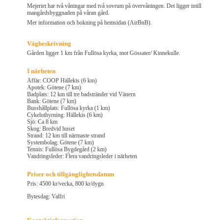
Mejeriet har två våningar med två sovrum på övervåningen. Det ligger intill
mangårdsbyggnaden på våran gård.
Mer information och bokning på hemsidan (AirBnB).
Vägbeskrivning
Gården ligger 1 km från Fullösa kyrka, mot Gössater/ Kinnekulle.
I närheten
Affär: COOP Hällekis (6 km)
Apotek: Götene (7 km)
Badplats: 12 km till tre badstränder vid Vänern
Bank: Götene (7 km)
Busshållplats: Fullösa kyrka (1 km)
Cykeluthyrning: Hällekis (6 km)
Sjö: Ca 8 km
Skog: Bredvid huset
Strand: 12 km till närmaste strand
Systembolag: Götene (7 km)
Tennis: Fullösa Bygdegård (2 km)
Vandringsleder: Flera vandringsleder i närheten
Priser och tillgänglighetsdatum
Pris: 4500 kr/vecka, 800 kr/dygn
Bytesdag: Valfri