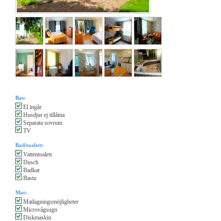
Bas:
El ingår
Husdjur ej tillåtna
Separata sovrum
TV
Bad/toalett:
Vattentoalett
Dusch
Badkar
Bastu
Mat:
Matlagningsmöjligheter
Microvågsugn
Diskmaskin