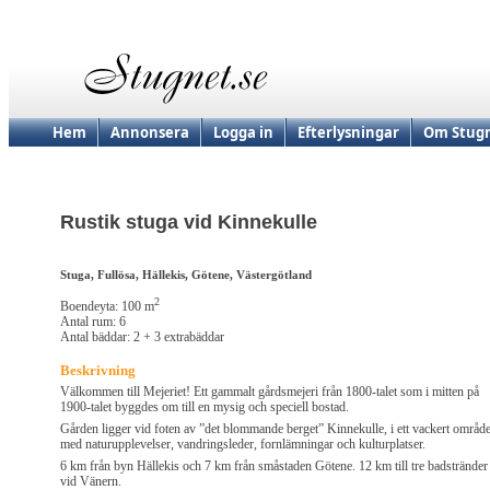
Hem
Annonsera
Logga in
Efterlysningar
Om Stugn
Rustik stuga vid Kinnekulle
Stuga, Fullösa, Hällekis, Götene, Västergötland
2
Boendeyta: 100 m
Antal rum: 6
Antal bäddar: 2 + 3 extrabäddar
Beskrivning
Välkommen till Mejeriet! Ett gammalt gårdsmejeri från 1800-talet som i mitten på
1900-talet byggdes om till en mysig och speciell bostad.
Gården ligger vid foten av ”det blommande berget” Kinnekulle, i ett vackert områd
med naturupplevelser, vandringsleder, fornlämningar och kulturplatser.
6 km från byn Hällekis och 7 km från småstaden Götene. 12 km till tre badstränder
vid Vänern.