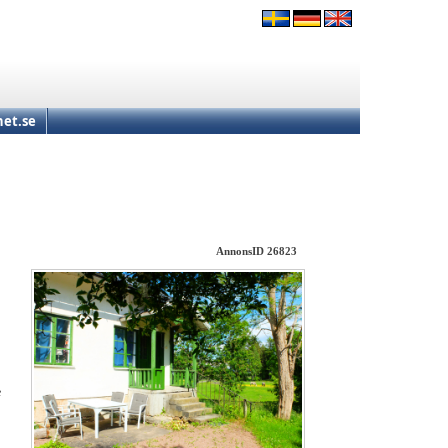
et.se
AnnonsID 26823
e