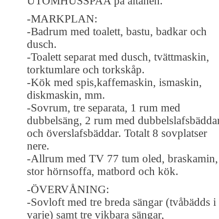
UTOMHUSSPAA på altanen.
-MARKPLAN:
-Badrum med toalett, bastu, badkar och
dusch.
-Toalett separat med dusch, tvättmaskin,
torktumlare och torkskåp.
-Kök med spis,kaffemaskin, ismaskin,
diskmaskin, mm.
-Sovrum, tre separata, 1 rum med
dubbelsäng, 2 rum med dubbelslafsbädda
och överslafsbäddar. Totalt 8 sovplatser
nere.
-Allrum med TV 77 tum oled, braskamin,
stor hörnsoffa, matbord och kök.
-ÖVERVÅNING:
-Sovloft med tre breda sängar (tvåbädds i
varje) samt tre vikbara sängar,