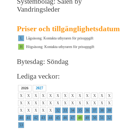
Systembolag: Sälen by
Vandringsleder
Priser och tillgänglighetsdatum
L
Lågsäsong: Kontakta uthyraren för prisuppgift
H
Högsäsong: Kontakta uthyraren för prisuppgift
Bytesdag: Söndag
Lediga veckor:
2027
2026
X
X
X
X
X
X
X
X
X
X
X
X
X
X
X
X
X
X
X
X
X
X
X
X
X
X
X
X
X
X
X
32
33
34
35
36
37
38
39
40
41
42
43
44
45
46
47
48
49
50
51
52
53