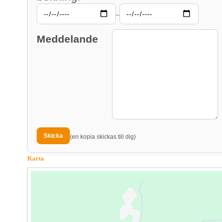
–
Meddelande
(en kopia skickas till dig)
Karta