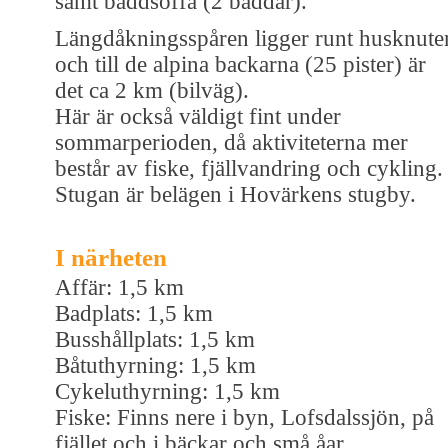
samt bäddsoffa (2 bäddar).
Längdåkningsspåren ligger runt husknute
och till de alpina backarna (25 pister) är
det ca 2 km (bilväg).
Här är också väldigt fint under
sommarperioden, då aktiviteterna mer
består av fiske, fjällvandring och cykling.
Stugan är belägen i Hovärkens stugby.
I närheten
Affär: 1,5 km
Badplats: 1,5 km
Busshållplats: 1,5 km
Båtuthyrning: 1,5 km
Cykeluthyrning: 1,5 km
Fiske: Finns nere i byn, Lofsdalssjön, på
fjället och i bäckar och små åar