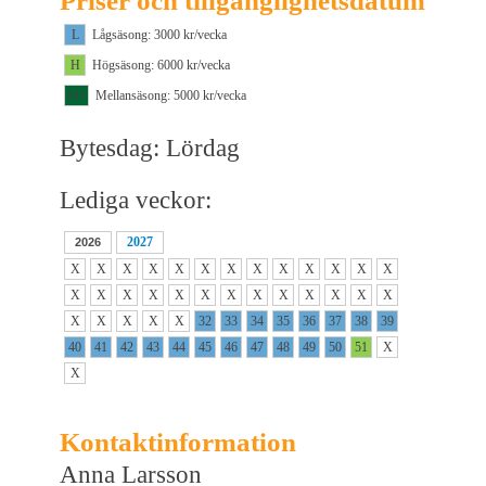
Priser och tillgänglighetsdatum
L
Lågsäsong: 3000 kr/vecka
H
Högsäsong: 6000 kr/vecka
M1
Mellansäsong: 5000 kr/vecka
Bytesdag: Lördag
Lediga veckor:
2027
2026
X
X
X
X
X
X
X
X
X
X
X
X
X
X
X
X
X
X
X
X
X
X
X
X
X
X
X
X
X
X
X
32
33
34
35
36
37
38
39
40
41
42
43
44
45
46
47
48
49
50
51
X
X
Kontaktinformation
Anna Larsson