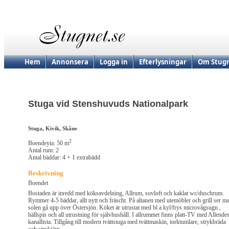
Hem
Annonsera
Logga in
Efterlysningar
Om Stugn
Stuga vid Stenshuvuds Nationalpark
Stuga, Kivik, Skåne
2
Boendeyta: 50 m
Antal rum: 2
Antal bäddar: 4 + 1 extrabädd
Beskrivning
Boendet
Bostaden är inredd med köksavdelning, Allrum, sovloft och kaklat wc/duschrum.
Rymmer 4-5 bäddar, allt nytt och fräscht. På altanen med utemöbler och grill ser m
solen gå upp över Östersjön. Köket är utrustat med bl a kyl/frys microvågsugn ,
hällspis och all utrustning för självhushåll. I allrummet finns platt-TV med Allende
kanallista. Tillgång till modern tvättstuga med tvättmaskin, torktumlare, strykbräda