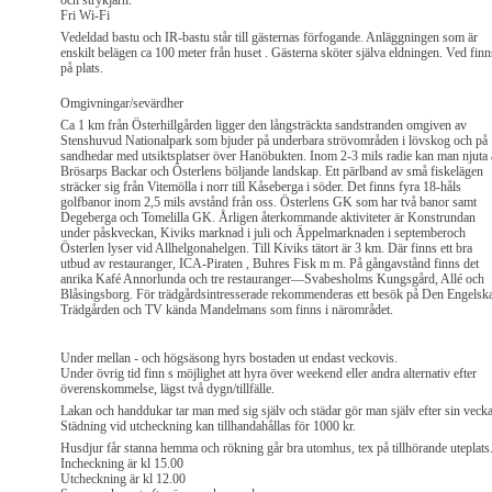
och strykjärn.
Fri Wi-Fi
Vedeldad bastu och IR-bastu står till gästernas förfogande. Anläggningen som är
enskilt belägen ca 100 meter från huset . Gästerna sköter själva eldningen. Ved finn
på plats.
Omgivningar/sevärdher
Ca 1 km från Österhillgården ligger den långsträckta sandstranden omgiven av
Stenshuvud Nationalpark som bjuder på underbara strövområden i lövskog och på
sandhedar med utsiktsplatser över Hanöbukten. Inom 2-3 mils radie kan man njuta
Brösarps Backar och Österlens böljande landskap. Ett pärlband av små fiskelägen
sträcker sig från Vitemölla i norr till Kåseberga i söder. Det finns fyra 18-håls
golfbanor inom 2,5 mils avstånd från oss. Österlens GK som har två banor samt
Degeberga och Tomelilla GK. Årligen återkommande aktiviteter är Konstrundan
under påskveckan, Kiviks marknad i juli och Äppelmarknaden i septemberoch
Österlen lyser vid Allhelgonahelgen. Till Kiviks tätort är 3 km. Där finns ett bra
utbud av restauranger, ICA-Piraten , Buhres Fisk m m. På gångavstånd finns det
anrika Kafé Annorlunda och tre restauranger—Svabesholms Kungsgård, Allé och
Blåsingsborg. För trädgårdsintresserade rekommenderas ett besök på Den Engelsk
Trädgården och TV kända Mandelmans som finns i närområdet.
Under mellan - och högsäsong hyrs bostaden ut endast veckovis.
Under övrig tid finn s möjlighet att hyra över weekend eller andra alternativ efter
överenskommelse, lägst två dygn/tillfälle.
Lakan och handdukar tar man med sig själv och städar gör man själv efter sin vecka
Städning vid utcheckning kan tillhandahållas för 1000 kr.
Husdjur får stanna hemma och rökning går bra utomhus, tex på tillhörande uteplats
Incheckning är kl 15.00
Utcheckning är kl 12.00