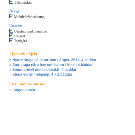
Tvättmaskin
Övrigt:
Mobiltelefontäckning
Utomhus:
Uteplats med utemöbler
Utegrill
Trädgård
Liknande objekt
» Nyare stuga på naturtomt i Äspet, 2011: 4 bäddar
» Stor stuga nära hav och hamn i Åhus: 4 bäddar
» Sommaridyll med sjöutsikt!: 4 bäddar
» Stuga vid immelnsjön: 4 + 2 bäddar
Fler i samma område
» Stugor i Kivik