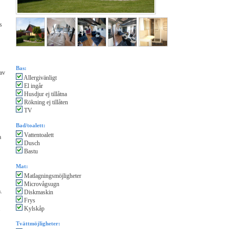
s
Bas:
 av
Allergivänligt
El ingår
Husdjur ej tillåtna
Rökning ej tillåten
TV
Bad/toalett:
Vattentoalett
a
Dusch
Bastu
Mat:
Matlagningsmöjligheter
Microvågsugn
.
Diskmaskin
Frys
.
Kylskåp
Tvättmöjligheter: