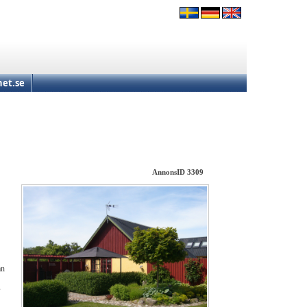
et.se
AnnonsID 3309
an
s