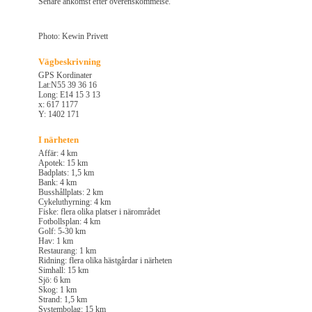
Senare ankomst efter överenskommelse.
Photo: Kewin Privett
Vägbeskrivning
GPS Kordinater
Lat:N55 39 36 16
Long: E14 15 3 13
x: 617 1177
Y: 1402 171
I närheten
Affär: 4 km
Apotek: 15 km
Badplats: 1,5 km
Bank: 4 km
Busshållplats: 2 km
Cykeluthyrning: 4 km
Fiske: flera olika platser i närområdet
Fotbollsplan: 4 km
Golf: 5-30 km
Hav: 1 km
Restaurang: 1 km
Ridning: flera olika hästgårdar i närheten
Simhall: 15 km
Sjö: 6 km
Skog: 1 km
Strand: 1,5 km
Systembolag: 15 km