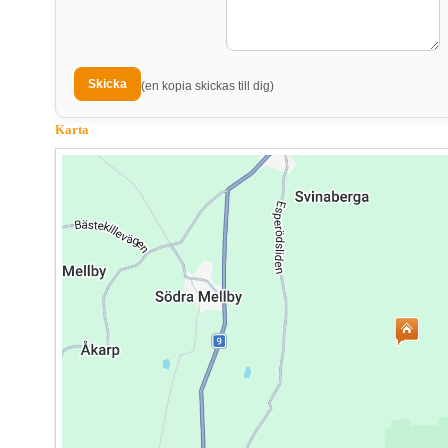
(en kopia skickas till dig)
Karta