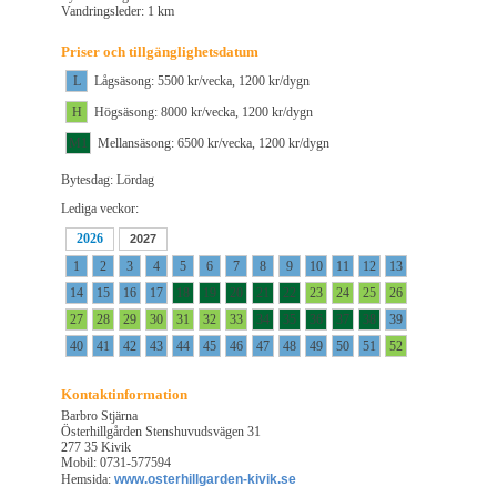
Vandringsleder: 1 km
Priser och tillgänglighetsdatum
L
Lågsäsong: 5500 kr/vecka, 1200 kr/dygn
H
Högsäsong: 8000 kr/vecka, 1200 kr/dygn
M1
Mellansäsong: 6500 kr/vecka, 1200 kr/dygn
Bytesdag: Lördag
Lediga veckor:
2026
2027
1
2
3
4
5
6
7
8
9
10
11
12
13
14
15
16
17
18
19
20
21
22
23
24
25
26
27
28
29
30
31
32
33
34
35
36
37
38
39
40
41
42
43
44
45
46
47
48
49
50
51
52
Kontaktinformation
Barbro Stjärna
Österhillgården Stenshuvudsvägen 31
277 35 Kivik
Mobil: 0731-577594
Hemsida:
www.osterhillgarden-kivik.se