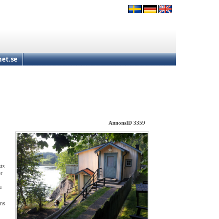
et.se
AnnonsID 3359
sts
ör
a
nns