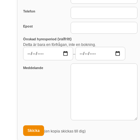
Telefon
Epost
(valfritt)
Önskad hyresperiod
Detta är bara en förfrågan, inte en bokning.
–
Meddelande
(en kopia skickas till dig)