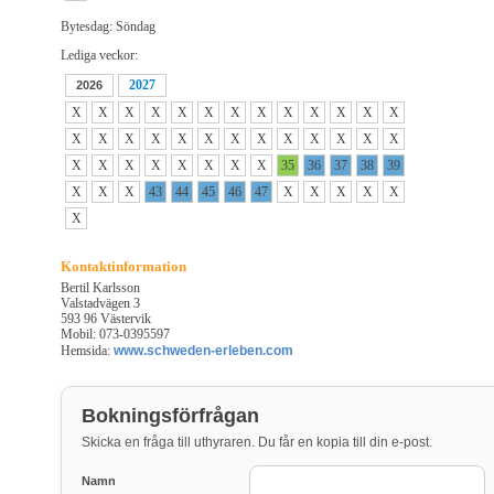
Bytesdag: Söndag
Lediga veckor:
2027
2026
X
X
X
X
X
X
X
X
X
X
X
X
X
X
X
X
X
X
X
X
X
X
X
X
X
X
X
X
X
X
X
X
X
X
35
36
37
38
39
X
X
X
43
44
45
46
47
X
X
X
X
X
X
Kontaktinformation
Bertil Karlsson
Valstadvägen 3
593 96 Västervik
Mobil: 073-0395597
Hemsida:
www.schweden-erleben.com
Bokningsförfrågan
Skicka en fråga till uthyraren. Du får en kopia till din e-post.
Namn