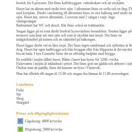
bestick för 6 personer. Det finns kaffebryggare, vattenkokare och ett strykjärn.
Huset har ett allrum med utsikt över sjön. I allrummet finns en soffa och en färg-TV
med kortplats. Direkt i anslutning till allrummet finns en stor balkong med utsikt m
sjön. Huset har, utöver allrummet, 3 sovrum med 2 sängar i varje. Inga
våningssängar.
Badrummet har WC och dusch. Här finns också en tvättmaskin.
Stugan ligger på en tomt direkt bredvid hyresvärdens bostadshus. Tomten ligger på
terrasser som lutar ner mot sjön och som är skyddat mot insyn. Det finns en
trädgårdsmöbel på tomten och en sittmöbel på balkongen.
Huset ligger direkt vid en liten insjö. Det finns ingen sandstrand och sjöbotten är lit
dyig. Huset har egen badbrygga och från bryggan eller från klipporna är det mycke
bra att bada. I byn Gunnebo finns det en offentlig badplats med brygga.
En roddbåt i insjön tillhör huset. Båten i havet kan hyras för 1200:-/vecka.
Fiskevatten i insjön är inkluderat i priset. Det finns gott om gädda och abborre i sjö
Önskar man att paddla, finns det kanoter att hyra i Västervik.
Man har tillträde till stugan kl 15.00 och stugan ska lämnas kl 11.00 avresedagen.
I närheten
Fiske
Sjö
Skog
Skärgård
Priser och tillgänglighetsdatum
L
Lågsäsong: 4800 kr/vecka
H
Högsäsong: 5900 kr/vecka