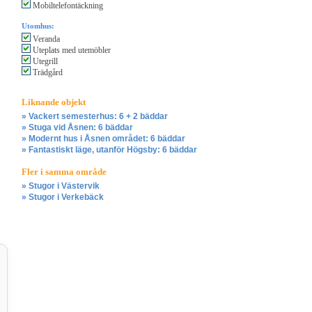
Mobiltelefontäckning
Utomhus:
Veranda
Uteplats med utemöbler
Utegrill
Trädgård
Liknande objekt
» Vackert semesterhus: 6 + 2 bäddar
» Stuga vid Åsnen: 6 bäddar
» Modernt hus i Åsnen området: 6 bäddar
» Fantastiskt läge, utanför Högsby: 6 bäddar
Fler i samma område
» Stugor i Västervik
» Stugor i Verkebäck