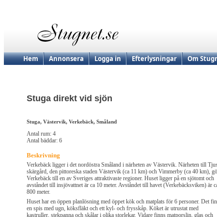
Hem
Annonsera
Logga in
Efterlysningar
Om Stugn
Stuga direkt vid sjön
Stuga, Västervik, Verkebäck, Småland
Antal rum: 4
Antal bäddar: 6
Beskrivning
Verkebäck ligger i det nordöstra Småland i närheten av Västervik. Närheten till Tju
skärgård, den pittoreska staden Västervik (ca 11 km) och Vimmerby (ca 40 km), g
Verkebäck till en av Sveriges attraktivaste regioner. Huset ligger på en sjötomt och
avståndet till insjövattnet är ca 10 meter. Avståndet till havet (Verkebäcksviken) är c
800 meter.
Huset har en öppen planlösning med öppet kök och matplats för 6 personer. Det fi
en spis med ugn, köksfläkt och ett kyl- och frysskåp. Köket är utrustat med
kastruller, stekpanna och skålar i olika storlekar. Vidare finns matporslin, glas och