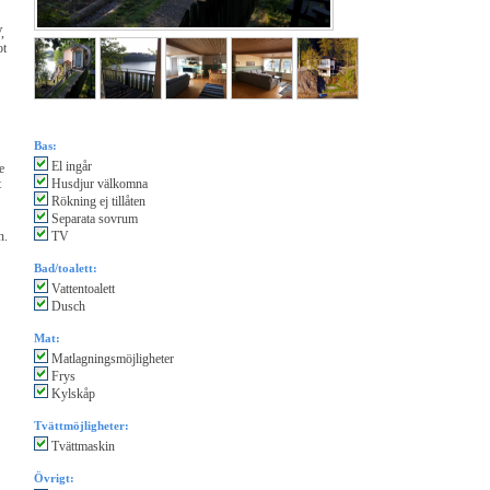
,
ot
Bas:
El ingår
e
t
Husdjur välkomna
Rökning ej tillåten
Separata sovrum
n.
TV
Bad/toalett:
Vattentoalett
Dusch
Mat:
Matlagningsmöjligheter
Frys
Kylskåp
Tvättmöjligheter:
Tvättmaskin
Övrigt: