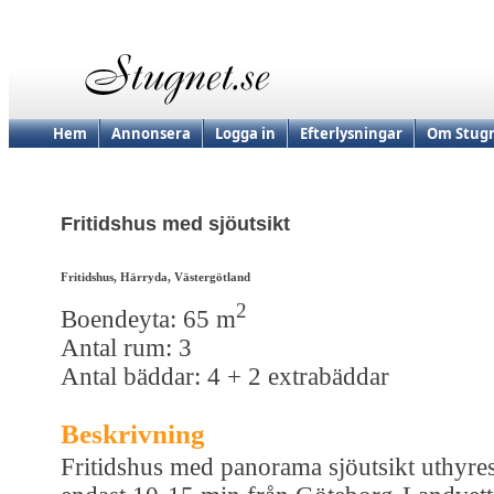
Hem
Annonsera
Logga in
Efterlysningar
Om Stugn
Fritidshus med sjöutsikt
Fritidshus, Härryda, Västergötland
2
Boendeyta: 65 m
Antal rum: 3
Antal bäddar: 4 + 2 extrabäddar
Beskrivning
Fritidshus med panorama sjöutsikt uthyre