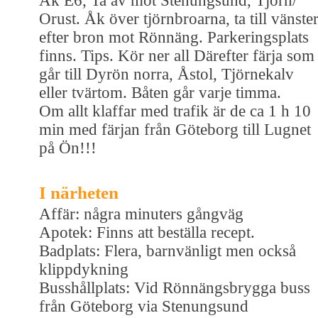
Åk E6, Ta av mot Stenungsund, Tjörn/
Orust. Åk över tjörnbroarna, ta till vänste
efter bron mot Rönnäng. Parkeringsplats
finns. Tips. Kör ner all Därefter färja som
går till Dyrön norra, Åstol, Tjörnekalv
eller tvärtom. Båten går varje timma.
Om allt klaffar med trafik är de ca 1 h 10
min med färjan från Göteborg till Lugnet
på Ön!!!
I närheten
Affär: några minuters gångväg
Apotek: Finns att beställa recept.
Badplats: Flera, barnvänligt men också
klippdykning
Busshållplats: Vid Rönnängsbrygga buss
från Göteborg via Stenungsund