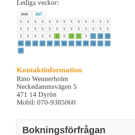
Lediga veckor:
2027
2026
X
X
X
X
X
X
X
X
X
X
X
X
X
X
X
X
X
X
X
X
X
X
X
X
X
X
X
X
X
X
X
32
X
34
35
X
37
38
39
40
41
42
43
44
45
46
47
48
49
50
51
52
53
Kontaktinformation
Rino Wennerholm
Neckedammsvägen 5
471 14 Dyrön
Mobil: 070-9385060
Bokningsförfrågan