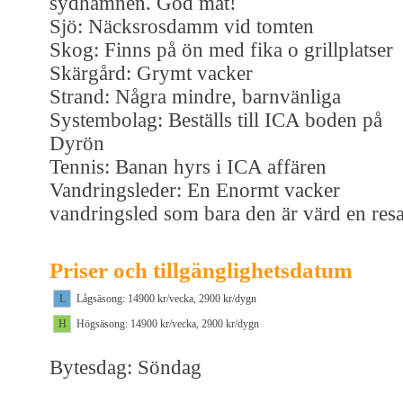
sydhamnen. God mat!
Sjö: Näcksrosdamm vid tomten
Skog: Finns på ön med fika o grillplatser
Skärgård: Grymt vacker
Strand: Några mindre, barnvänliga
Systembolag: Beställs till ICA boden på
Dyrön
Tennis: Banan hyrs i ICA affären
Vandringsleder: En Enormt vacker
vandringsled som bara den är värd en res
Priser och tillgänglighetsdatum
L
Lågsäsong: 14900 kr/vecka, 2900 kr/dygn
H
Högsäsong: 14900 kr/vecka, 2900 kr/dygn
Bytesdag: Söndag