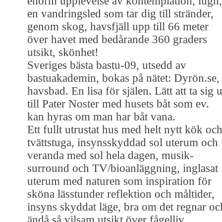
enorm upplevelse av kontemplation, lugn,
en vandringsled som tar dig till stränder,
genom skog, havsfjäll upp till 66 meter
över havet med bedårande 360 graders
utsikt, skönhet!
Sveriges bästa bastu-09, utsedd av
bastuakademin, bokas på nätet: Dyrön.se,
havsbad. En lisa för själen. Lätt att ta sig u
till Pater Noster med husets båt som ev.
kan hyras om man har båt vana.
Ett fullt utrustat hus med helt nytt kök oc
tvättstuga, insynsskyddad sol uterum och
veranda med sol hela dagen, musik-
surround och TV/bioanläggning, inglasat
uterum med naturen som inspiration för
sköna lässtunder reflektion och måltider,
insyns skyddat läge, bra om det regnar oc
ändå så vilsam utsikt över fågelliv,