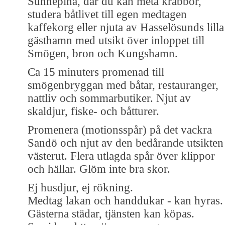
Sunnepina, där du kan meta krabbor,
studera båtlivet till egen medtagen
kaffekorg eller njuta av Hasselösunds lilla
gästhamn med utsikt över inloppet till
Smögen, bron och Kungshamn.
Ca 15 minuters promenad till
smögenbryggan med båtar, restauranger,
nattliv och sommarbutiker. Njut av
skaldjur, fiske- och båtturer.
Promenera (motionsspår) på det vackra
Sandö och njut av den bedårande utsikten
västerut. Flera utlagda spår över klippor
och hällar. Glöm inte bra skor.
Ej husdjur, ej rökning.
Medtag lakan och handdukar - kan hyras.
Gästerna städar, tjänsten kan köpas.