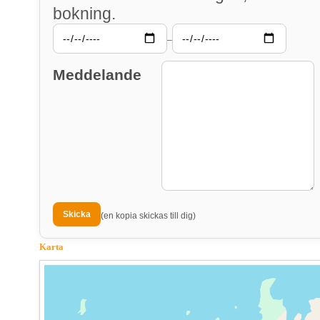
bokning.
–
Meddelande
(en kopia skickas till dig)
Karta