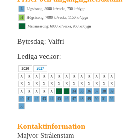
L
Lågsäsong: 5000 kr/vecka, 750 kr/dygn
H
Högsäsong: 7000 kr/vecka, 1150 kr/dygn
M1
Mellansäsong: 6000 kr/vecka, 950 kr/dygn
Bytesdag: Valfri
Lediga veckor:
2027
2026
X
X
X
X
X
X
X
X
X
X
X
X
X
X
X
X
X
X
X
X
X
X
X
X
X
X
X
X
X
X
X
32
33
34
35
36
37
38
39
40
41
42
43
44
45
46
47
48
49
50
51
52
53
Kontaktinformation
Majvor Strålenstam