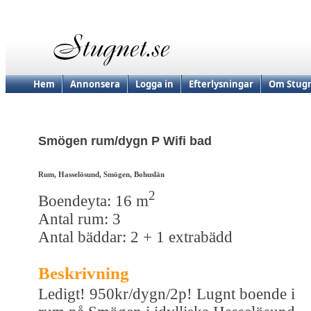
Hem
Annonsera
Logga in
Efterlysningar
Om Stugn
Smögen rum/dygn P Wifi bad
Rum, Hasselösund, Smögen, Bohuslän
2
Boendeyta: 16 m
Antal rum: 3
Antal bäddar: 2 + 1 extrabädd
Beskrivning
Ledigt! 950kr/dygn/2p! Lugnt boende i