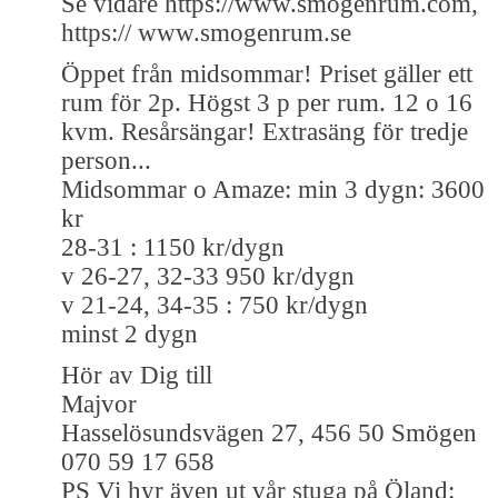
Se vidare https://www.smogenrum.com,
https:// www.smogenrum.se
Öppet från midsommar! Priset gäller ett
rum för 2p. Högst 3 p per rum. 12 o 16
kvm. Resårsängar! Extrasäng för tredje
person...
Midsommar o Amaze: min 3 dygn: 3600
kr
28-31 : 1150 kr/dygn
v 26-27, 32-33 950 kr/dygn
v 21-24, 34-35 : 750 kr/dygn
minst 2 dygn
Hör av Dig till
Majvor
Hasselösundsvägen 27, 456 50 Smögen
070 59 17 658
PS Vi hyr även ut vår stuga på Öland: