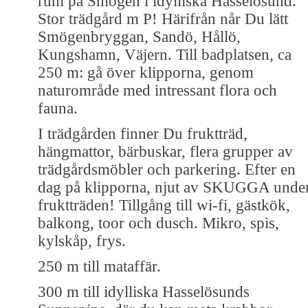
rum på Smögen i idylliska Hasselösund.
Stor trädgård m P! Härifrån når Du lätt
Smögenbryggan, Sandö, Hållö,
Kungshamn, Väjern. Till badplatsen, ca
250 m: gå över klipporna, genom
naturområde med intressant flora och
fauna.
I trädgården finner Du fruktträd,
hängmattor, bärbuskar, flera grupper av
trädgårdsmöbler och parkering. Efter en
dag på klipporna, njut av SKUGGA unde
fruktträden! Tillgång till wi-fi, gästkök,
balkong, toor och dusch. Mikro, spis,
kylskåp, frys.
250 m till mataffär.
300 m till idylliska Hasselösunds