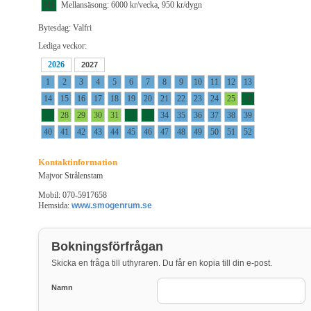
M1
Mellansäsong: 6000 kr/vecka, 950 kr/dygn
Bytesdag: Valfri
Lediga veckor:
2026
2027
1
2
3
4
5
6
7
8
9
10
11
12
13
14
15
16
17
18
19
20
21
22
23
24
25
26
27
28
29
30
31
32
33
34
35
36
37
38
39
40
41
42
43
44
45
46
47
48
49
50
51
52
Kontaktinformation
Majvor Strålenstam
Mobil: 070-5917658
Hemsida:
www.smogenrum.se
Bokningsförfrågan
Skicka en fråga till uthyraren. Du får en kopia till din e-post.
Namn