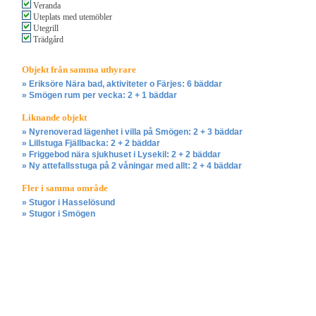
Veranda
Uteplats med utemöbler
Utegrill
Trädgård
Objekt från samma uthyrare
» Eriksöre Nära bad, aktiviteter o Färjes: 6 bäddar
» Smögen rum per vecka: 2 + 1 bäddar
Liknande objekt
» Nyrenoverad lägenhet i villa på Smögen: 2 + 3 bäddar
» Lillstuga Fjällbacka: 2 + 2 bäddar
» Friggebod nära sjukhuset i Lysekil: 2 + 2 bäddar
» Ny attefallsstuga på 2 våningar med allt: 2 + 4 bäddar
Fler i samma område
» Stugor i Hasselösund
» Stugor i Smögen