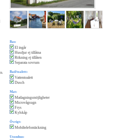
d
Bas:
El ingår
Husdjur ej tillåtna
Rökning ej tillåten
Separata sovrum
Bad/toalett:
vm.
Vattentoalett
Dusch
Mat:
Matlagningsmöjligheter
Microvågsugn
Frys
Kylskåp
Övrigt:
Mobiltelefontäckning
Utomhus: