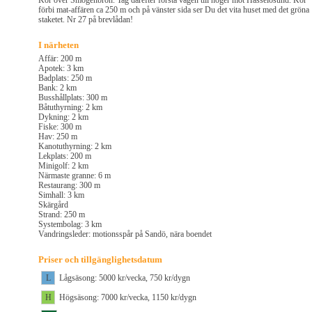
Kör över Smögenbron. Tag därefter första vägen till höger mot Hasselösund. Kör
förbi mat-affären ca 250 m och på vänster sida ser Du det vita huset med det gröna
staketet. Nr 27 på brevlådan!
I närheten
Affär: 200 m
Apotek: 3 km
Badplats: 250 m
Bank: 2 km
Busshållplats: 300 m
Båtuthyrning: 2 km
Dykning: 2 km
Fiske: 300 m
Hav: 250 m
Kanotuthyrning: 2 km
Lekplats: 200 m
Minigolf: 2 km
Närmaste granne: 6 m
Restaurang: 300 m
Simhall: 3 km
Skärgård
Strand: 250 m
Systembolag: 3 km
Vandringsleder: motionsspår på Sandö, nära boendet
Priser och tillgänglighetsdatum
L
Lågsäsong: 5000 kr/vecka, 750 kr/dygn
H
Högsäsong: 7000 kr/vecka, 1150 kr/dygn