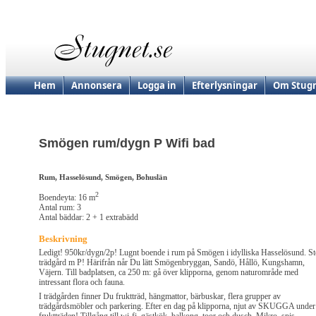
Hem
Annonsera
Logga in
Efterlysningar
Om Stugn
Smögen rum/dygn P Wifi bad
Rum, Hasselösund, Smögen, Bohuslän
2
Boendeyta: 16 m
Antal rum: 3
Antal bäddar: 2 + 1 extrabädd
Beskrivning
Ledigt! 950kr/dygn/2p! Lugnt boende i rum på Smögen i idylliska Hasselösund. St
trädgård m P! Härifrån når Du lätt Smögenbryggan, Sandö, Hållö, Kungshamn,
Väjern. Till badplatsen, ca 250 m: gå över klipporna, genom naturområde med
intressant flora och fauna.
I trädgården finner Du fruktträd, hängmattor, bärbuskar, flera grupper av
trädgårdsmöbler och parkering. Efter en dag på klipporna, njut av SKUGGA under