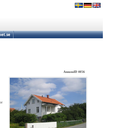
et.se
AnnonsID 4056
or