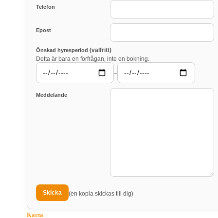
Telefon
Epost
(valfritt)
Önskad hyresperiod
Detta är bara en förfrågan, inte en bokning.
–
Meddelande
(en kopia skickas till dig)
Karta