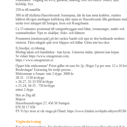
fruktträden! Tillgång till wi-fi, gästkök, balkong, toor och dusch. Mikro, spis,
kylskåp, frys.
250 m till mataffär.
300 m till idylliska Hasselösunds Sunnepina, där du kan meta krabbor, studera
båtlivet till egen medtagen kaffekorg eller njuta av Hasselösunds lilla gästhamn me
utsikt över inloppet till Smögen, bron och Kungshamn.
Ca 15 minuters promenad till smögenbryggan med båtar, restauranger, nattliv och
sommarbutiker. Njut av skaldjur, fiske- och båtturer.
Promenera (motionsspår) på det vackra Sandö och njut av den bedårande utsikten
västerut. Flera utlagda spår över klippor och hällar. Glöm inte bra skor.
Ej husdjur, ej rökning.
Medtag lakan och handdukar - kan hyras. Gästerna städar, tjänsten kan köpas.
Se vidare https://www.smogenrum.com,
https:// www.smogenrum.se
Öppet från midsommar! Priset gäller ett rum för 2p. Högst 3 p per rum. 12 o 16 k
Resårsängar! Extrasäng för tredje person...
Midsommar o Amaze: min 3 dygn: 3600 kr
28-31 : 1150 kr/dygn
v 26-27, 32-33 950 kr/dygn
v 21-24, 34-35 : 750 kr/dygn
minst 2 dygn
Hör av Dig till
Majvor
Hasselösundsvägen 27, 456 50 Smögen
070 59 17 658
PS Vi hyr även ut vår stuga på Öland: https://www.fritiden.se/objekt-uthyres/8538/
Vägbeskrivning