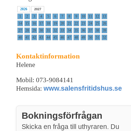
2026
2027
1
2
3
4
5
6
7
8
9
10
11
12
13
14
15
16
17
18
19
20
21
22
23
24
25
26
27
28
29
30
31
32
33
34
35
36
37
38
39
40
41
42
43
44
45
46
47
48
49
50
51
52
Kontaktinformation
Helene
Mobil: 073-9084141
www.salensfritidshus.se
Hemsida:
Bokningsförfrågan
Skicka en fråga till uthyraren. Du