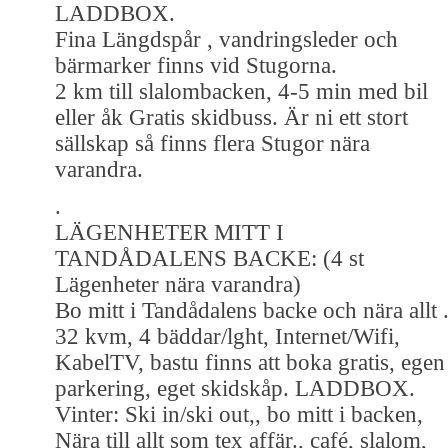
LADDBOX.
Fina Längdspår , vandringsleder och
bärmarker finns vid Stugorna.
2 km till slalombacken, 4-5 min med bil
eller åk Gratis skidbuss. Är ni ett stort
sällskap så finns flera Stugor nära
varandra.
.
LÄGENHETER MITT I
TANDÅDALENS BACKE: (4 st
Lägenheter nära varandra)
Bo mitt i Tandådalens backe och nära allt 
32 kvm, 4 bäddar/lght, Internet/Wifi,
KabelTV, bastu finns att boka gratis, egen
parkering, eget skidskåp. LADDBOX.
Vinter: Ski in/ski out,, bo mitt i backen,
Nära till allt som tex affär., café, slalom,