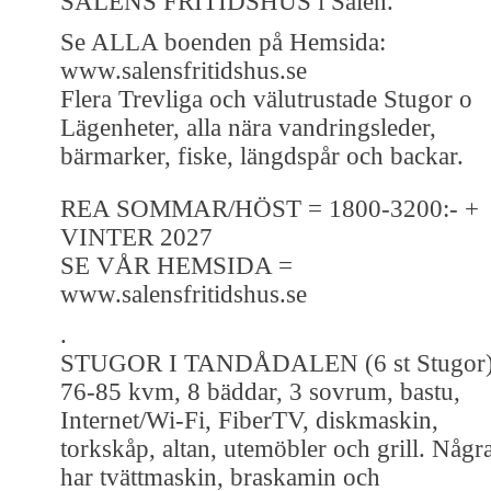
SÄLENS FRITIDSHUS i Sälen.
Se ALLA boenden på Hemsida:
www.salensfritidshus.se
Flera Trevliga och välutrustade Stugor o
Lägenheter, alla nära vandringsleder,
bärmarker, fiske, längdspår och backar.
REA SOMMAR/HÖST = 1800-3200:- +
VINTER 2027
SE VÅR HEMSIDA =
www.salensfritidshus.se
.
STUGOR I TANDÅDALEN (6 st Stugor
76-85 kvm, 8 bäddar, 3 sovrum, bastu,
Internet/Wi-Fi, FiberTV, diskmaskin,
torkskåp, altan, utemöbler och grill. Någr
har tvättmaskin, braskamin och