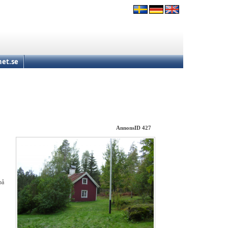
et.se
AnnonsID 427
på