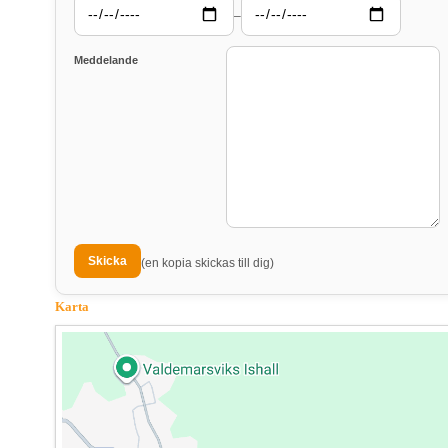
–
Meddelande
(en kopia skickas till dig)
Karta