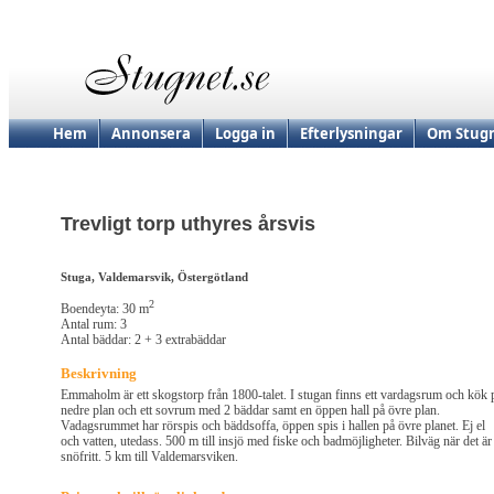
Hem
Annonsera
Logga in
Efterlysningar
Om Stugn
Trevligt torp uthyres årsvis
Stuga, Valdemarsvik, Östergötland
2
Boendeyta: 30 m
Antal rum: 3
Antal bäddar: 2 + 3 extrabäddar
Beskrivning
Emmaholm är ett skogstorp från 1800-talet. I stugan finns ett vardagsrum och kök 
nedre plan och ett sovrum med 2 bäddar samt en öppen hall på övre plan.
Vadagsrummet har rörspis och bäddsoffa, öppen spis i hallen på övre planet. Ej el
och vatten, utedass. 500 m till insjö med fiske och badmöjligheter. Bilväg när det är
snöfritt. 5 km till Valdemarsviken.