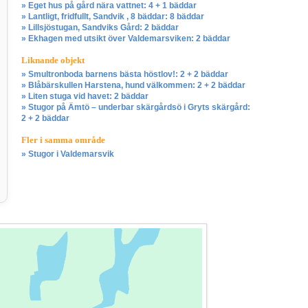
» Eget hus på gård nära vattnet: 4 + 1 bäddar
» Lantligt, fridfullt, Sandvik , 8 bäddar: 8 bäddar
» Lillsjöstugan, Sandviks Gård: 2 bäddar
» Ekhagen med utsikt över Valdemarsviken: 2 bäddar
Liknande objekt
» Smultronboda barnens bästa höstlov!: 2 + 2 bäddar
» Blåbärskullen Harstena, hund välkommen: 2 + 2 bäddar
» Liten stuga vid havet: 2 bäddar
» Stugor på Ämtö – underbar skärgårdsö i Gryts skärgård:
2 + 2 bäddar
Fler i samma område
» Stugor i Valdemarsvik