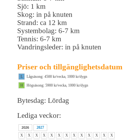
Sjö: 1 km
Skog: in på knuten
Strand: ca 12 km
Systembolag: 6-7 km
Tennis: 6-7 km
Vandringsleder: in på knuten
Priser och tillgänglighetsdatum
L
Lågsäsong: 4500 kr/vecka, 1000 kr/dygn
H
Högsäsong: 5900 kr/vecka, 1000 kr/dygn
Bytesdag: Lördag
Lediga veckor:
2027
2026
X
X
X
X
X
X
X
X
X
X
X
X
X