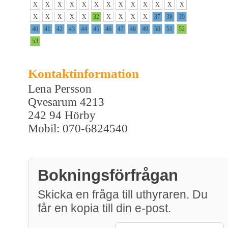
X
X
X
X
X
X
X
X
X
X
X
X
X
X
X
X
X
X
32
X
X
X
X
37
38
39
40
41
42
43
44
45
46
47
48
49
50
51
52
53
Kontaktinformation
Lena Persson
Qvesarum 4213
242 94 Hörby
Mobil: 070-6824540
Bokningsförfrågan
Skicka en fråga till uthyraren. Du
får en kopia till din e-post.