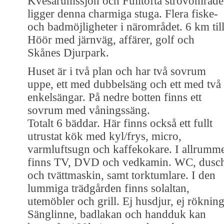
Kvesarumssjön och Fulltofta strövområde
ligger denna charmiga stuga. Flera fiske-
och badmöjligheter i närområdet. 6 km til
Höör med järnväg, affärer, golf och
Skånes Djurpark.
Huset är i två plan och har två sovrum
uppe, ett med dubbelsäng och ett med två
enkelsängar. På nedre botten finns ett
sovrum med våningssäng.
Totalt 6 bäddar. Här finns också ett fullt
utrustat kök med kyl/frys, micro,
varmluftsugn och kaffekokare. I allrumm
finns TV, DVD och vedkamin. WC, dusc
och tvättmaskin, samt torktumlare. I den
lummiga trädgården finns solaltan,
utemöbler och grill. Ej husdjur, ej rökning
Sänglinne, badlakan och handduk kan