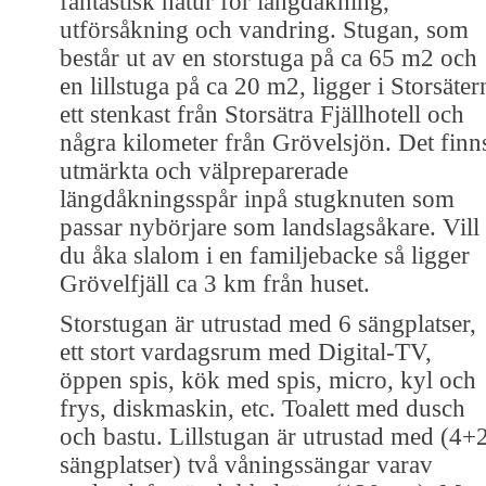
fantastisk natur för längdåkning,
utförsåkning och vandring. Stugan, som
består ut av en storstuga på ca 65 m2 och
en lillstuga på ca 20 m2, ligger i Storsäter
ett stenkast från Storsätra Fjällhotell och
några kilometer från Grövelsjön. Det finn
utmärkta och välpreparerade
längdåkningsspår inpå stugknuten som
passar nybörjare som landslagsåkare. Vill
du åka slalom i en familjebacke så ligger
Grövelfjäll ca 3 km från huset.
Storstugan är utrustad med 6 sängplatser,
ett stort vardagsrum med Digital-TV,
öppen spis, kök med spis, micro, kyl och
frys, diskmaskin, etc. Toalett med dusch
och bastu. Lillstugan är utrustad med (4+
sängplatser) två våningssängar varav