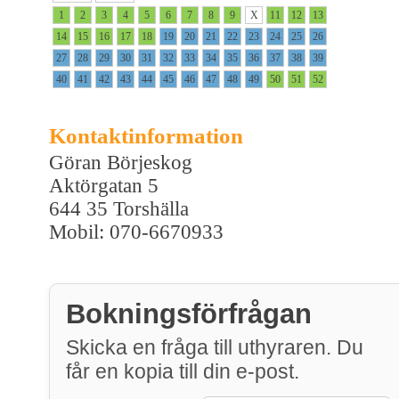
1
2
3
4
5
6
7
8
9
X
11
12
13
14
15
16
17
18
19
20
21
22
23
24
25
26
27
28
29
30
31
32
33
34
35
36
37
38
39
40
41
42
43
44
45
46
47
48
49
50
51
52
Kontaktinformation
Göran Börjeskog
Aktörgatan 5
644 35 Torshälla
Mobil: 070-6670933
Bokningsförfrågan
Skicka en fråga till uthyraren. Du
får en kopia till din e-post.