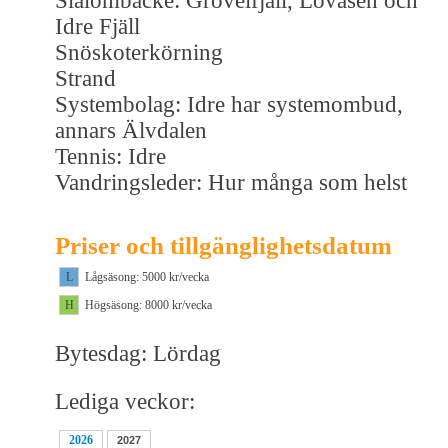
Slalombacke: Grövelfjäll, Lövåsen och
Idre Fjäll
Snöskoterkörning
Strand
Systembolag: Idre har systemombud,
annars Älvdalen
Tennis: Idre
Vandringsleder: Hur många som helst
Priser och tillgänglighetsdatum
L
Lågsäsong: 5000 kr/vecka
H
Högsäsong: 8000 kr/vecka
Bytesdag: Lördag
Lediga veckor:
2026
2027