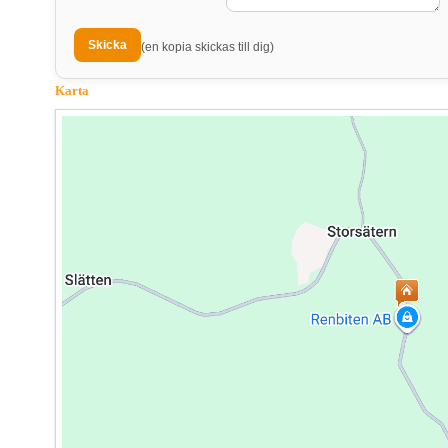
(en kopia skickas till dig)
Karta