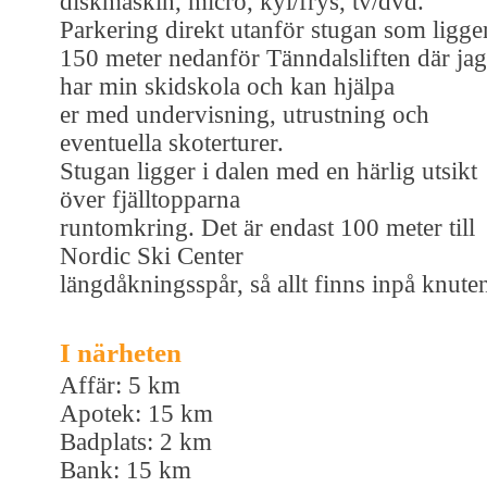
diskmaskin, micro, kyl/frys, tv/dvd.
Parkering direkt utanför stugan som ligge
150 meter nedanför Tänndalsliften där jag
har min skidskola och kan hjälpa
er med undervisning, utrustning och
eventuella skoterturer.
Stugan ligger i dalen med en härlig utsikt
över fjälltopparna
runtomkring. Det är endast 100 meter till
Nordic Ski Center
längdåkningsspår, så allt finns inpå knute
I närheten
Affär: 5 km
Apotek: 15 km
Badplats: 2 km
Bank: 15 km