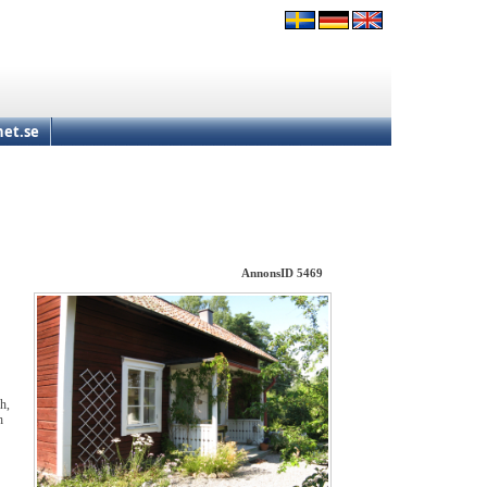
et.se
AnnonsID 5469
h,
h