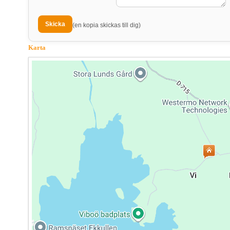
(en kopia skickas till dig)
Karta