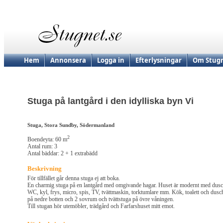
Hem
Annonsera
Logga in
Efterlysningar
Om Stugn
Stuga på lantgård i den idylliska byn Vi
Stuga, Stora Sundby, Södermanland
2
Boendeyta: 60 m
Antal rum: 3
Antal bäddar: 2 + 1 extrabädd
Beskrivning
För tillfället går denna stuga ej att boka.
En charmig stuga på en lantgård med omgivande hagar. Huset är modernt med dusc
WC, kyl, frys, micro, spis, TV, tvättmaskin, torktumlare mm. Kök, toalett och dusc
på nedre botten och 2 sovrum och tvättstuga på övre våningen.
Till stugan hör utemöbler, trädgård och Farfarshuset mitt emot.