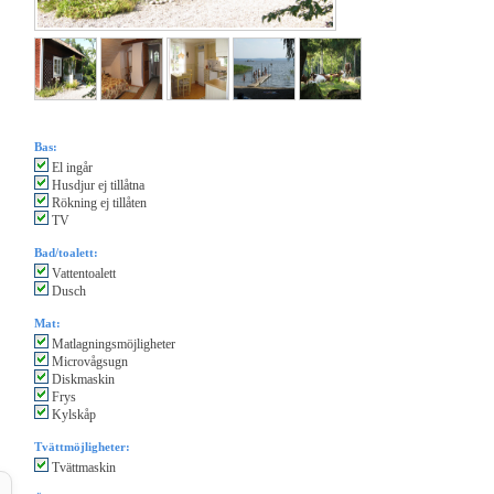
Bas:
El ingår
Husdjur ej tillåtna
Rökning ej tillåten
TV
Bad/toalett:
Vattentoalett
Dusch
Mat:
Matlagningsmöjligheter
Microvågsugn
Diskmaskin
Frys
Kylskåp
Tvättmöjligheter:
Tvättmaskin