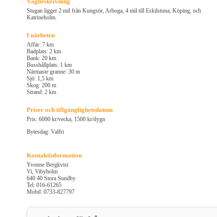
Vägbeskrivning
Stugan ligger 2 mil från Kungsör, Arboga, 4 mil till Eskilstuna, Köping, och
Katrineholm.
I närheten
Affär: 7 km
Badplats: 2 km
Bank: 20 km
Busshållplats: 1 km
Närmaste granne: 30 m
Sjö: 1,5 km
Skog: 200 m
Strand: 2 km
Priser och tillgänglighetsdatum
Pris: 6000 kr/vecka, 1500 kr/dygn
Bytesdag: Valfri
Kontaktinformation
Yvonne Bergkvist
Vi, Vibyholm
640 40 Stora Sundby
Tel: 016-61265
Mobil: 0733-827797