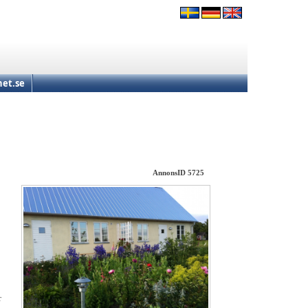
et.se
AnnonsID 5725
r