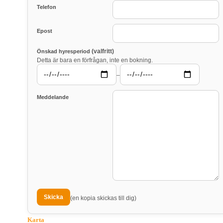
Telefon
Epost
(valfritt)
Önskad hyresperiod
Detta är bara en förfrågan, inte en bokning.
–
Meddelande
(en kopia skickas till dig)
Karta