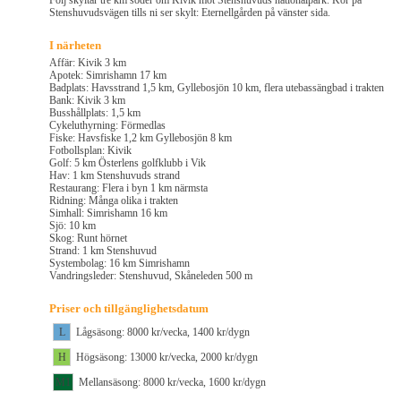
Följ skyltar tre km söder om Kivik mot Stenshuvuds nationalpark. Kör på
Stenshuvudsvägen tills ni ser skylt: Eternellgården på vänster sida.
I närheten
Affär: Kivik 3 km
Apotek: Simrishamn 17 km
Badplats: Havsstrand 1,5 km, Gyllebosjön 10 km, flera utebassängbad i trakten
Bank: Kivik 3 km
Busshållplats: 1,5 km
Cykeluthyrning: Förmedlas
Fiske: Havsfiske 1,2 km Gyllebosjön 8 km
Fotbollsplan: Kivik
Golf: 5 km Österlens golfklubb i Vik
Hav: 1 km Stenshuvuds strand
Restaurang: Flera i byn 1 km närmsta
Ridning: Många olika i trakten
Simhall: Simrishamn 16 km
Sjö: 10 km
Skog: Runt hörnet
Strand: 1 km Stenshuvud
Systembolag: 16 km Simrishamn
Vandringsleder: Stenshuvud, Skåneleden 500 m
Priser och tillgänglighetsdatum
L
Lågsäsong: 8000 kr/vecka, 1400 kr/dygn
H
Högsäsong: 13000 kr/vecka, 2000 kr/dygn
M1
Mellansäsong: 8000 kr/vecka, 1600 kr/dygn