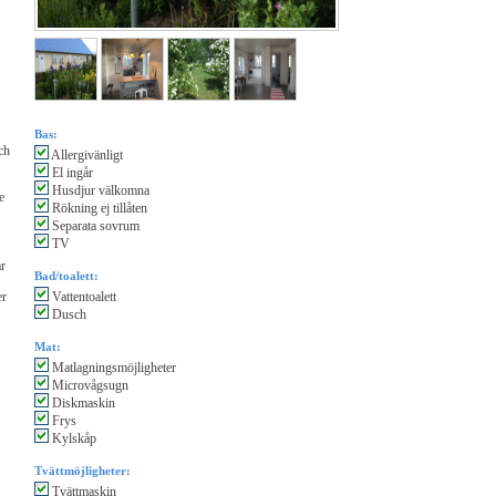
Bas:
ch
Allergivänligt
El ingår
Husdjur välkomna
e
Rökning ej tillåten
Separata sovrum
TV
ar
Bad/toalett:
er
Vattentoalett
Dusch
Mat:
Matlagningsmöjligheter
Microvågsugn
Diskmaskin
Frys
Kylskåp
Tvättmöjligheter:
Tvättmaskin