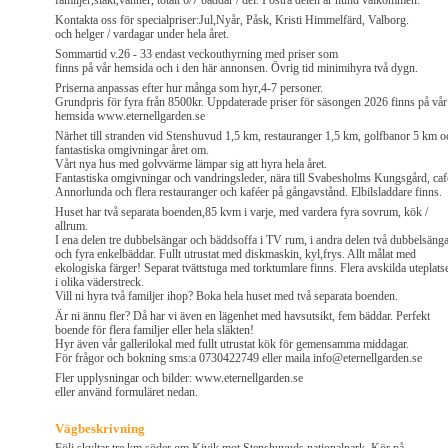
familjer,släkt,vänner, totalt 6/7 bäddar / del. I östra delen är hund välkommen.
Kontakta oss för specialpriser:Jul,Nyår, Påsk, Kristi Himmelfärd, Valborg.
och helger / vardagar under hela året.
Sommartid v.26 - 33 endast veckouthyrning med priser som
finns på vår hemsida och i den här annonsen. Övrig tid minimihyra två dygn.
Priserna anpassas efter hur många som hyr,4-7 personer.
Grundpris för fyra från 8500kr. Uppdaterade priser för säsongen 2026 finns på vår
hemsida www.eternellgarden.se
Närhet till stranden vid Stenshuvud 1,5 km, restauranger 1,5 km, golfbanor 5 km o
fantastiska omgivningar året om.
Vårt nya hus med golvvärme lämpar sig att hyra hela året.
Fantastiska omgivningar och vandringsleder, nära till Svabesholms Kungsgård, caf
Annorlunda och flera restauranger och kaféer på gångavstånd. Elbilsladdare finns.
Huset har två separata boenden,85 kvm i varje, med vardera fyra sovrum, kök /
allrum.
I ena delen tre dubbelsängar och bäddsoffa i TV rum, i andra delen två dubbelsäng
och fyra enkelbäddar. Fullt utrustat med diskmaskin, kyl,frys. Allt målat med
ekologiska färger! Separat tvättstuga med torktumlare finns. Flera avskilda uteplats
i olika väderstreck.
Vill ni hyra två familjer ihop? Boka hela huset med två separata boenden.
Är ni ännu fler? Då har vi även en lägenhet med havsutsikt, fem bäddar. Perfekt
boende för flera familjer eller hela släkten!
Hyr även vår gallerilokal med fullt utrustat kök för gemensamma middagar.
För frågor och bokning sms:a 0730422749 eller maila info@eternellgarden.se
Fler upplysningar och bilder: www.eternellgarden.se
eller använd formuläret nedan.
Vägbeskrivning