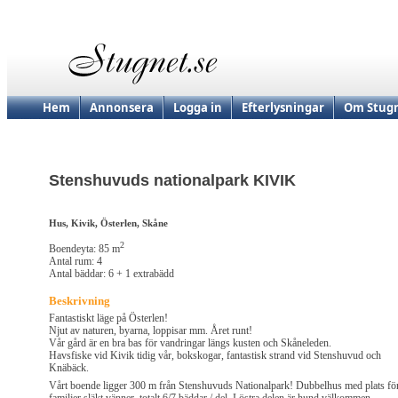
Hem
Annonsera
Logga in
Efterlysningar
Om Stugn
Stenshuvuds nationalpark KIVIK
Hus, Kivik, Österlen, Skåne
2
Boendeyta: 85 m
Antal rum: 4
Antal bäddar: 6 + 1 extrabädd
Beskrivning
Fantastiskt läge på Österlen!
Njut av naturen, byarna, loppisar mm. Året runt!
Vår gård är en bra bas för vandringar längs kusten och Skåneleden.
Havsfiske vid Kivik tidig vår, bokskogar, fantastisk strand vid Stenshuvud och
Knäbäck.
Vårt boende ligger 300 m från Stenshuvuds Nationalpark! Dubbelhus med plats fö