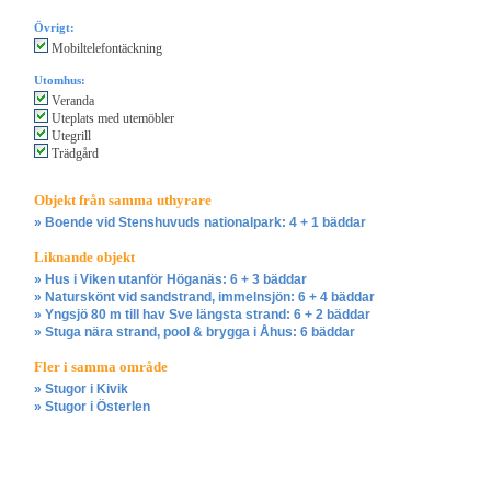
Övrigt:
Mobiltelefontäckning
Utomhus:
Veranda
Uteplats med utemöbler
Utegrill
Trädgård
Objekt från samma uthyrare
» Boende vid Stenshuvuds nationalpark: 4 + 1 bäddar
Liknande objekt
» Hus i Viken utanför Höganäs: 6 + 3 bäddar
» Naturskönt vid sandstrand, immelnsjön: 6 + 4 bäddar
» Yngsjö 80 m till hav Sve längsta strand: 6 + 2 bäddar
» Stuga nära strand, pool & brygga i Åhus: 6 bäddar
Fler i samma område
» Stugor i Kivik
» Stugor i Österlen