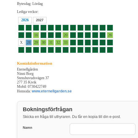
Bytesdag: Lördag
Lediga veckor:
2026
2027
1
2
3
4
5
6
7
8
9
10
11
12
13
14
15
16
17
18
19
20
21
22
23
24
25
26
X
28
29
30
31
32
33
34
35
36
37
38
39
40
41
42
43
44
45
46
47
48
49
50
51
52
Kontaktinformation
Eternellgården
Ninni Borg
Stenshuvudsvägen 37
277 35 Kivik
Mobil: 0730422749
Hemsida:
www.eternellgarden.se
Bokningsförfrågan
Skicka en fråga till uthyraren. Du får en kopia till din e-post.
Namn