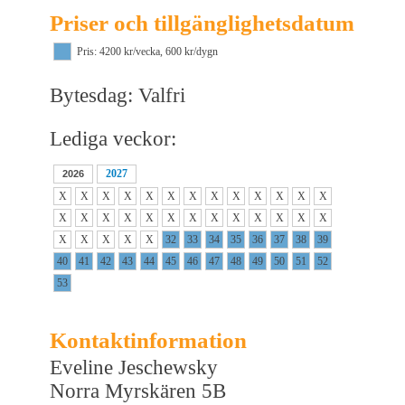
Priser och tillgänglighetsdatum
Pris: 4200 kr/vecka, 600 kr/dygn
Bytesdag: Valfri
Lediga veckor:
2027
2026
X
X
X
X
X
X
X
X
X
X
X
X
X
X
X
X
X
X
X
X
X
X
X
X
X
X
X
X
X
X
X
32
33
34
35
36
37
38
39
40
41
42
43
44
45
46
47
48
49
50
51
52
53
Kontaktinformation
Eveline Jeschewsky
Norra Myrskären 5B