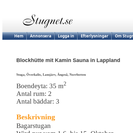
Hem
Annonsera
Logga in
Efterlysningar
Om Stugn
Blockhütte mit Kamin Sauna in Lappland
Stuga, Överkalix, Lansjärv, Ängeså, Norrbotten
2
Boendeyta: 35 m
Antal rum: 2
Antal bäddar: 3
Beskrivning
Bagarstugan