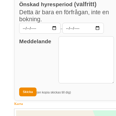
(valfritt)
Önskad hyresperiod
Detta är bara en förfrågan, inte en
bokning.
–
Meddelande
(en kopia skickas till dig)
Karta