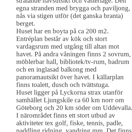
strålande havsutsikt och västerläge. Den
egna stranden med brygga och paviljong,
nås via stigen utför (det ganska branta)
berget.
Huset har en boyta på ca 200 m2.
Entréplan består av kök och stort
vardagsrum med utgång till altan mot
havet. På andra våningen finns 2 sovrum,
möblerbar hall, bibliotek/tv-rum, badrum
och en inglasad balkong med
panoramautsikt över havet. I källarplan
finns toalett, dusch och tvättstuga.
Huset ligger på Lyckorna strax utanför
samhället Ljungskile ca 60 km norr om
Göteborg och 20 km söder om Uddevalla
I närområdet finns ett stort utbud av
aktiviteter tex golf, fiske, tennis, padle,
paddling ridning, vandring mm. Det finns