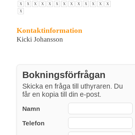
X
X
X
X
X
X
X
X
X
X
X
X
X
X
Kontaktinformation
Kicki Johansson
Bokningsförfrågan
Skicka en fråga till uthyraren. Du
får en kopia till din e-post.
Namn
Telefon