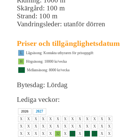
Ridning: 1000 m
Skärgård: 100 m
Strand: 100 m
Vandringsleder: utanför dörren
Priser och tillgänglighetsdatum
L
Lågsäsong: Kontakta uthyraren för prisuppgift
H
Högsäsong: 10000 kr/vecka
M1
Mellansäsong: 8000 kr/vecka
Bytesdag: Lördag
Lediga veckor:
2027
2026
X
X
X
X
X
X
X
X
X
X
X
X
X
X
X
X
X
X
X
X
X
X
X
X
X
X
X
X
X
X
X
32
X
34
X
36
37
X
X