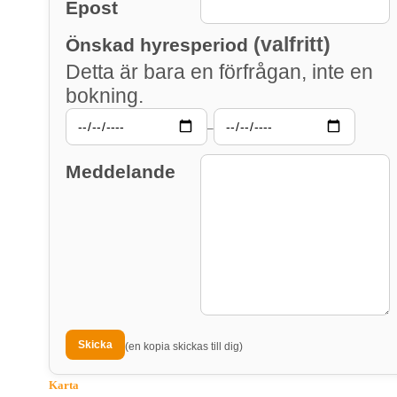
Epost
(valfritt)
Önskad hyresperiod
Detta är bara en förfrågan, inte en
bokning.
–
Meddelande
(en kopia skickas till dig)
Karta