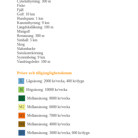
Cykeluthyrning: 300 m
Fiske
Fjäll
Golf: 10 km
Hundspann: 1 km
Kanotuthyrning: 9 km
Längdskidåkning: 100 m
Minigolf
Restaurang: 300 m
Simhall: 5 km
Skog
Slalombacke
Snöskoterkörning
Systembolag: 9 km
Vandringsleder: 100 m
Priser och tillgänglighetsdatum
L
Lågsäsong: 2000 kr/vecka, 400 kr/dygn
H
Högsäsong: 10000 kr/vecka
M1
Mellansäsong: 8000 kr/vecka
M2
Mellansäsong: 6000 kr/vecka
M3
Mellansäsong: 7000 kr/vecka
M4
Mellansäsong: 4000 kr/vecka
M5
Mellansäsong: 3000 kr/vecka, 600 kr/dygn