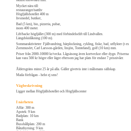
skidor/snowoard mm.
Mycket nära till:
restauranger/nattliv
Högfjällshotellet 400 m
livsmedel, butiker,
Bad (5 km), bio, pizzeria, pubar,
inom 400 meter.
Lift/backe högfjället (300 m) med förbindelselift till Lindvallen.
Längdskidåkning (100 m).
Sommaraktiviteter: Fjällvandring, bärplockning, cykling, fiske, bad, utflykter (t ex
Zornmuséet, Carl Larsson-gården, Insjön, Tomteland), golf (10 km) mm.
Priser från 2000-10000 kr/vecka. Lågsäsong även kortveckor eller dygn. Priserna
kan vara 500 kr högre eller lägre eftersom jag har plats för endast 7 prisnivåer.
Åldersgräns minst 25 år på alla. Gäller givetvis inte i målsmans sällskap.
Maila förfrågan - helst ej sms!
Vägbeskrivning
Ligger mellan Högfjällshotellet och Högfjällscenter
I närheten
Affär: 300 m
Apotek: 9 km
Badplats: 10 km
Bank
Busshållplats: 200 m
Båtuthyrning: 9 km