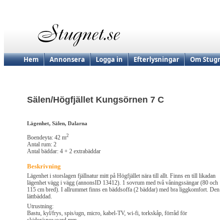
Hem
Annonsera
Logga in
Efterlysningar
Om Stugn
Sälen/Högfjället Kungsörnen 7 C
Lägenhet, Sälen, Dalarna
2
Boendeyta: 42 m
Antal rum: 2
Antal bäddar: 4 + 2 extrabäddar
Beskrivning
Lägenhet i storslagen fjällnatur mitt på Högfjället nära till allt. Finns en till likadan
lägenhet vägg i vägg (annonsID 13412). 1 sovrum med två våningssängar (80 och
115 cm bred). I allrummet finns en bäddsoffa (2 bäddar) med bra liggkomfort. Den
lättbäddad.
Utrustning:
Bastu, kyl/frys, spis/ugn, micro, kabel-TV, wi-fi, torkskåp, förråd för