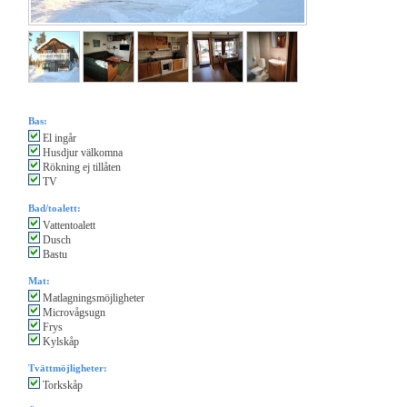
Bas:
El ingår
Husdjur välkomna
Rökning ej tillåten
TV
Bad/toalett:
Vattentoalett
Dusch
Bastu
Mat:
Matlagningsmöjligheter
Microvågsugn
Frys
Kylskåp
Tvättmöjligheter:
Torkskåp