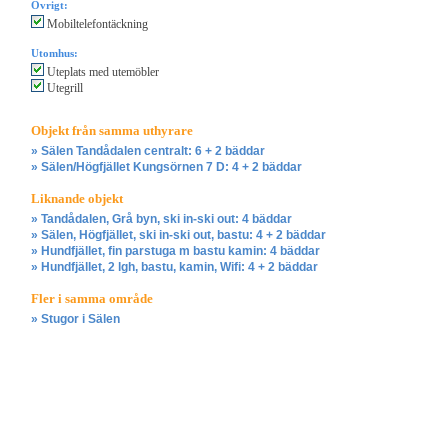
Övrigt:
Mobiltelefontäckning
Utomhus:
Uteplats med utemöbler
Utegrill
Objekt från samma uthyrare
» Sälen Tandådalen centralt: 6 + 2 bäddar
» Sälen/Högfjället Kungsörnen 7 D: 4 + 2 bäddar
Liknande objekt
» Tandådalen, Grå byn, ski in-ski out: 4 bäddar
» Sälen, Högfjället, ski in-ski out, bastu: 4 + 2 bäddar
» Hundfjället, fin parstuga m bastu kamin: 4 bäddar
» Hundfjället, 2 lgh, bastu, kamin, Wifi: 4 + 2 bäddar
Fler i samma område
» Stugor i Sälen