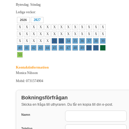
Bytesdag: Söndag
Lediga veckor:
2027
2026
X
X
X
X
X
X
X
X
X
X
X
X
X
X
X
X
X
X
X
X
X
X
X
X
X
X
X
X
X
X
X
32
33
34
35
36
37
38
39
40
41
42
43
44
45
46
47
48
49
50
51
52
53
Kontaktinformation
Monica Nilsson
Mobil: 0731574904
Bokningsförfrågan
Skicka en fråga till uthyraren. Du får en kopia till din e-post.
Namn
Telefon