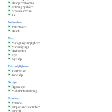
Husdjur välkomna
Rökning ej tillåten
Separata sovrum
TV
Bad/toalett:
Vattentoalett
Dusch
Mat:
Matlagningsmöjligheter
Microvågsugn
Diskmaskin
Frys
Kylskåp
Tvättmöjligheter:
Tvättmaskin
Torkskåp
Övrigt:
Öppen spis
Mobiltelefontäckning
Utomhus:
Veranda
Uteplats med utemöbler
Utegrill