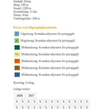
Simhall: 20 km
Skog: 100 m
Strand: 1200 m
Systembolag: 11 km
Tennis: 4 km
Vandringsleder: 200 m
Priser och tillgänglighetsdatum
L
Lågsäsong: Kontakta uthyraren för prisuppgift
H
Högsäsong: Kontakta uthyraren för prisuppgift
M1
Mellansäsong: Kontakta uthyraren för prisuppgift
M2
Mellansäsong: Kontakta uthyraren för prisuppgift
M3
Mellansäsong: Kontakta uthyraren för prisuppgift
M4
Mellansäsong: Kontakta uthyraren för prisuppgift
M5
Mellansäsong: Kontakta uthyraren för prisuppgift
Bytesdag: Lördag
Lediga veckor:
2027
2026
X
X
X
X
X
X
X
X
X
X
X
X
X
X
X
X
X
X
X
X
X
X
X
X
X
X