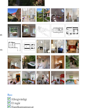
an
ven
Bas:
Allergivänligt
El ingår
Handikappanpassat