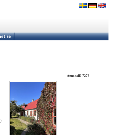
et.se
AnnonsID 7276
m)