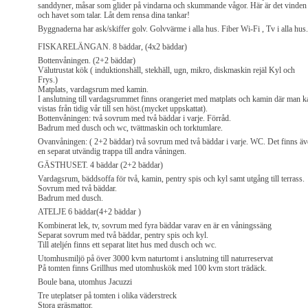
sanddyner, måsar som glider på vindarna och skummande vågor. Här är det vinden
och havet som talar. Låt dem rensa dina tankar!
Byggnaderna har ask/skiffer golv. Golvvärme i alla hus. Fiber Wi-Fi , Tv i alla hus.
FISKARELÄNGAN. 8 bäddar, (4x2 bäddar)
Bottenvåningen. (2+2 bäddar)
Välutrustat kök ( induktionshäll, stekhäll, ugn, mikro, diskmaskin rejäl Kyl och
Frys.)
Matplats, vardagsrum med kamin.
I anslutning till vardagsrummet finns orangeriet med matplats och kamin där man k
vistas från tidig vår till sen höst.(mycket uppskattat).
Bottenvåningen: två sovrum med två bäddar i varje. Förråd.
Badrum med dusch och wc, tvättmaskin och torktumlare.
Ovanvåningen: ( 2+2 bäddar) två sovrum med två bäddar i varje. WC. Det finns ä
en separat utvändig trappa till andra våningen.
GÄSTHUSET. 4 bäddar (2+2 bäddar)
Vardagsrum, bäddsoffa för två, kamin, pentry spis och kyl samt utgång till terrass.
Sovrum med två bäddar.
Badrum med dusch.
ATELJE 6 bäddar(4+2 bäddar )
Kombinerat lek, tv, sovrum med fyra bäddar varav en är en våningssäng
Separat sovrum med två bäddar, pentry spis och kyl.
Till ateljén finns ett separat litet hus med dusch och wc.
Utomhusmiljö på över 3000 kvm naturtomt i anslutning till naturreservat
På tomten finns Grillhus med utomhuskök med 100 kvm stort trädäck.
Boule bana, utomhus Jacuzzi
Tre uteplatser på tomten i olika väderstreck
Stora gräsmattor.