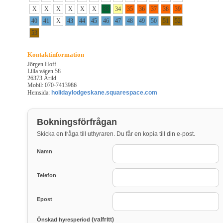
X
X
X
X
X
X
33
34
35
36
37
38
39
40
41
X
43
44
45
46
47
48
49
50
51
52
53
Kontaktinformation
Jörgen Hoff
Lilla vägen 58
26373 Arild
Mobil: 070-7413986
Hemsida:
holidaylodgeskane.squarespace.com
Bokningsförfrågan
Skicka en fråga till uthyraren. Du får en kopia till din e-post.
Namn
Telefon
Epost
(valfritt)
Önskad hyresperiod