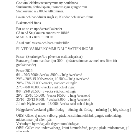
Gott om lek/aktivitetsutrymme ny boulebana
Studsmatta, fotbollsplan, utomhusgym gungor mm.
Städkostnad á 2.000kr tillkommer.
Lakan och handdukar ingår ej. Kuddar och täcken finns.
F-skattsedel finns
För att se en uppdaterad kalender .
Gå in på Stugknuten annons nr 10816.
MAILA HYRESPERIOD
Antal antal vuxna och barn under10år
EL VED VÄRME KOMMUNALT VATTEN INGÅR
Priser: (Storhelger/lov påverkar ordinariepriser)
Extra avgift om man har djur 500:-. (måste stämmas av med oss först för
godkännande)
Priser 2026:
6/1 - 29/3 8000:-/vecka, 8900:- / helg /weekend
29/3 - 20/6 15.000:-/vecka, 10.500:- / helg /weekend
20/6- 27/6 25.000:-/vecka, städ och el ingår
27/6 - 8/8 40.000:-/vecka städ och el ingår
8/8 - 29/8 28.500:- / vecka städ och el ingår
29/8 - 25/10 15.000:- /vecka 10500:- / helg /weekend
25/10 - 20/12 9.900:- / vecka 8.900:- / helg /weekend
Jul och Nyårsveckor - 18.000:-/vecka. städ och el ingår
Helgpaketet/weekend gäller fredag – söndag alt. lördag – måndag ( ej hög säsong )
OBS! Gäller ej under valborg, påsk, kristi himmelsfärd, pingst, nationaldag,
midsommar, jul eller nyår.
Veckohyra bytesdag alla dagar utom lördagar.
OBS! Gäller inte under valborg, kristi himmelsfärd, pingst, påsk, midsommar, jul