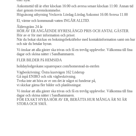
eller nyår.
Ankomsttid till är efter klockan 16:00 och avresa senast klockan 11:00. Annan tid
sker genom överenskommelse.
Högsäsong uthyrning Veckovis Lördag-Lördag Ankomst 16.00 Avresa 11.00
El, värme och kommunalt vatten INGÅR ALLTID.
Åldersgräns 24 år.
HÖR AV ER ANGÅENDE HYRESLÄNGD PRIS OCH ANTAL GÄSTER.
Hör av er för mer information och priser.
När du bokat skickas en bokningsbekräftelse med kontaktinformation samt om hur
och när du betalar hyran.
Vi önskar att alla gäster ska trivas och få en trevlig upplevelse. Välkomna till fina
dagar och sköna nätter i Sandhammaren.
FLER BILDER På HEMSIDA
holidaylodgeskane.squarespace.com/homestead-in-sterlen
Vägbeskrivning: Östra kustvägen 162 Löderup
Gå inpå ENIRO och sök vägbeskrivning.
Tveka inte att höra av er om det är något ni funderar på,
vi skickar gärna fler bilder och planlösningar.
Vi önskar att alla gäster ska trivas och få en trevlig upplevelse. Välkomna till fina
dagar och sköna nätter i Sandhammaren.
FÖR EXAKT HYRA HÖR AV ER, BERÄTTA HUR MÅNGA ÄR NI ÄR
STORA OCH SMÅ.