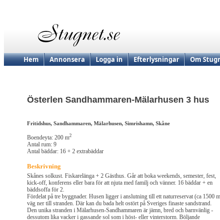
Hem
Annonsera
Logga in
Efterlysningar
Om Stugn
Österlen Sandhammaren-Mälarhusen 3 hus
Fritidshus, Sandhammaren, Mälarhusen, Simrishamn, Skåne
2
Boendeyta: 200 m
Antal rum: 9
Antal bäddar: 16 + 2 extrabäddar
Beskrivning
Skånes solkust. Fiskarelänga + 2 Gästhus. Går att boka weekends, semester, fest,
kick-off, konferens eller bara för att njuta med familj och vänner. 16 bäddar + en
bäddsoffa för 2.
Fördelat på tre byggnader. Husen ligger i anslutning till ett naturreservat (ca 1500 
väg ner till stranden. Där kan du bada helt ostört på Sveriges finaste sandstrand.
Den unika stranden i Mälarhusen-Sandhammaren är jämn, bred och barnvänlig -
dessutom lika vacker i gassande sol som i höst- eller vinterstorm. Böljande