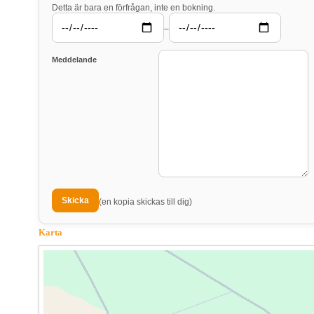
Detta är bara en förfrågan, inte en bokning.
–
Meddelande
(en kopia skickas till dig)
Karta