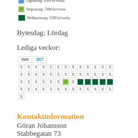
L
Lågsäsong: 4500 kr/vecka
H
Högsäsong: 7400 kr/vecka
M1
Mellansäsong: 5300 kr/vecka
Bytesdag: Lördag
Lediga veckor:
2027
2026
X
X
X
X
X
X
X
X
X
X
X
X
X
X
X
X
X
X
X
X
X
X
X
X
X
X
X
X
X
X
X
X
33
X
35
36
37
38
39
X
X
X
X
X
X
X
X
X
X
X
X
X
X
Kontaktinformation
Göran Johansson
Stabbegatan 73