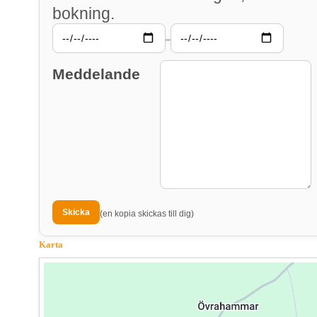
bokning.
–
Meddelande
(en kopia skickas till dig)
Karta