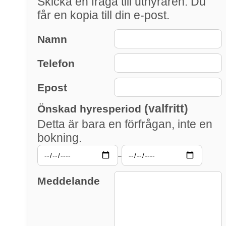
Skicka en fråga till uthyraren. Du
får en kopia till din e-post.
Namn
Telefon
Epost
(valfritt)
Önskad hyresperiod
Detta är bara en förfrågan, inte en
bokning.
–
Meddelande