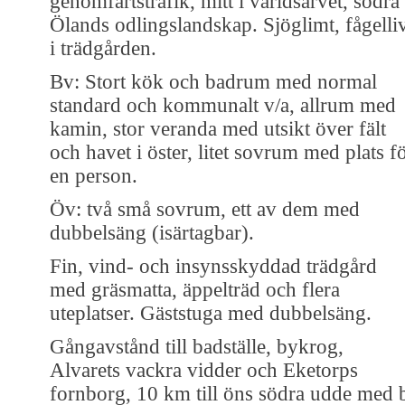
genomfartstrafik, mitt i världsarvet, södra
Ölands odlingslandskap. Sjöglimt, fågelli
i trädgården.
Bv: Stort kök och badrum med normal
standard och kommunalt v/a, allrum med
kamin, stor veranda med utsikt över fält
och havet i öster, litet sovrum med plats f
en person.
Öv: två små sovrum, ett av dem med
dubbelsäng (isärtagbar).
Fin, vind- och insynsskyddad trädgård
med gräsmatta, äppelträd och flera
uteplatser. Gäststuga med dubbelsäng.
Gångavstånd till badställe, bykrog,
Alvarets vackra vidder och Eketorps
fornborg, 10 km till öns södra udde med 