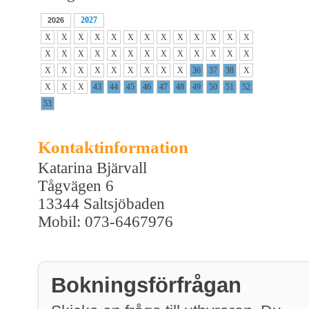
2027
2026
X
X
X
X
X
X
X
X
X
X
X
X
X
X
X
X
X
X
X
X
X
X
X
X
X
X
X
X
X
X
X
X
X
X
X
36
37
38
X
X
X
X
43
44
45
46
47
48
49
50
51
52
53
Kontaktinformation
Katarina Bjärvall
Tågvägen 6
13344 Saltsjöbaden
Mobil: 073-6467976
Bokningsförfrågan