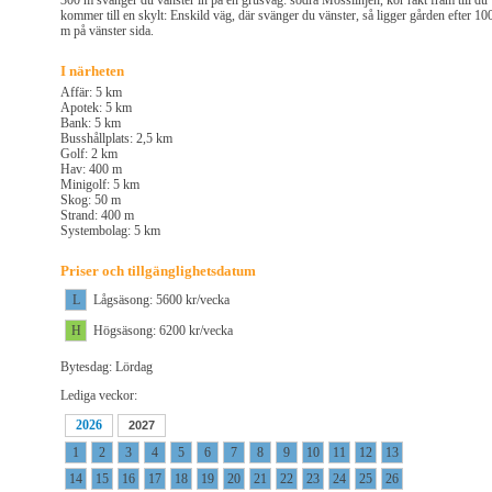
300 m svänger du vänster in på en grusväg: södra Mosslinjen, kör rakt fram till du
kommer till en skylt: Enskild väg, där svänger du vänster, så ligger gården efter 10
m på vänster sida.
I närheten
Affär: 5 km
Apotek: 5 km
Bank: 5 km
Busshållplats: 2,5 km
Golf: 2 km
Hav: 400 m
Minigolf: 5 km
Skog: 50 m
Strand: 400 m
Systembolag: 5 km
Priser och tillgänglighetsdatum
L
Lågsäsong: 5600 kr/vecka
H
Högsäsong: 6200 kr/vecka
Bytesdag: Lördag
Lediga veckor:
2026
2027
1
2
3
4
5
6
7
8
9
10
11
12
13
14
15
16
17
18
19
20
21
22
23
24
25
26