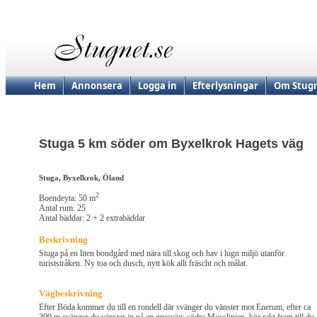
Hem
Annonsera
Logga in
Efterlysningar
Om Stugn
Stuga 5 km söder om Byxelkrok Hagets väg
Stuga, Byxelkrok, Öland
2
Boendeyta: 50 m
Antal rum: 25
Antal bäddar: 2 + 2 extrabäddar
Beskrivning
Stuga på en liten bondgård med nära till skog och hav i lugn miljö utanför
turiststråken. Ny toa och dusch, nytt kök allt fräscht och målat.
Vägbeskrivning
Efter Böda kommer du till en rondell där svänger du vänster mot Enerum, efter ca