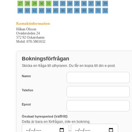
27
28
29
30
31
32
33
34
35
36
37
38
39
40
41
42
43
44
45
46
47
48
49
50
51
52
Kontaktinformation
Håkan Olsson
Ovädersleden 24
572 92 Oskarshamn
Mobil: 070-5861632
Bokningsförfrågan
Skicka en fråga till uthyraren. Du får en kopia till din e-post.
Namn
Telefon
Epost
(valfritt)
Önskad hyresperiod
Detta är bara en förfrågan, inte en bokning.
–