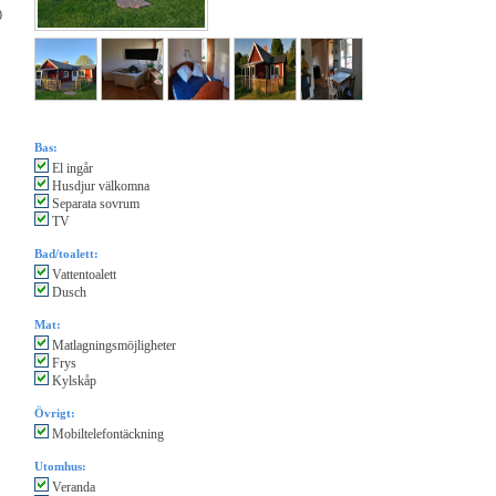
0
Bas:
El ingår
Husdjur välkomna
Separata sovrum
TV
Bad/toalett:
Vattentoalett
Dusch
Mat:
Matlagningsmöjligheter
Frys
Kylskåp
Övrigt:
Mobiltelefontäckning
Utomhus:
Veranda