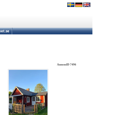
et.se
AnnonsID 7496