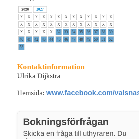
2027
2026
X
X
X
X
X
X
X
X
X
X
X
X
X
X
X
X
X
X
X
X
X
X
X
X
X
X
X
X
X
X
X
32
33
34
35
36
37
38
39
40
41
42
43
44
45
46
47
48
49
50
51
52
53
Kontaktinformation
Ulrika Dijkstra
www.facebook.com/valsna
Hemsida:
Bokningsförfrågan
Skicka en fråga till uthyraren. Du