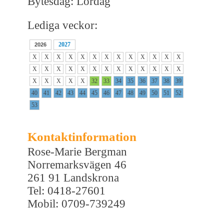
Bytesdag: Lördag
Lediga veckor:
2027
2026
X
X
X
X
X
X
X
X
X
X
X
X
X
X
X
X
X
X
X
X
X
X
X
X
X
X
X
X
X
X
X
32
33
34
35
36
37
38
39
40
41
42
43
44
45
46
47
48
49
50
51
52
53
Kontaktinformation
Rose-Marie Bergman
Norremarksvägen 46
261 91 Landskrona
Tel: 0418-27601
Mobil: 0709-739249