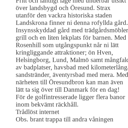
Fritt och lantligt läge med underbar utsikt
över landsbygd och Öresund. Strax
utanför den vackra historiska staden
Landskrona finner ni denna rofyllda gård.
Insynsskyddad gård med trädgårdsmöbler
grill och en liten lekplats för barnen. Med
Rosenhill som utgångspunkt når ni lätt
kringliggande attraktioner; ön Hven,
Helsingborg, Lund, Malmö samt mångfal
av badplatser, havsbad med kilometerlång
sandstränder, äventyrsbad med mera. Me
närheten till Öresundbron kan man även
lätt ta sig över till Danmark för en dag!
För de golfintresserade ligger flera banor
inom bekvämt räckhåll.
Trådlöst internet
Obs. brant trappa till andra våningen