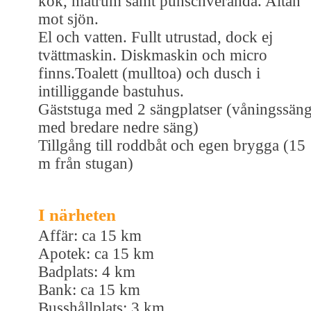
kök, matrum samt punschveranda. Altan
mot sjön.
El och vatten. Fullt utrustad, dock ej
tvättmaskin. Diskmaskin och micro
finns.Toalett (mulltoa) och dusch i
intilliggande bastuhus.
Gäststuga med 2 sängplatser (våningssän
med bredare nedre säng)
Tillgång till roddbåt och egen brygga (15
m från stugan)
I närheten
Affär: ca 15 km
Apotek: ca 15 km
Badplats: 4 km
Bank: ca 15 km
Busshållplats: 3 km