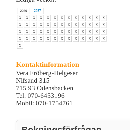
2027
2026
X
X
X
X
X
X
X
X
X
X
X
X
X
X
X
X
X
X
X
X
X
X
X
X
X
X
X
X
X
X
X
X
X
X
X
X
X
X
X
X
X
X
X
X
X
X
X
X
X
X
X
X
X
Kontaktinformation
Vera Fröberg-Helgesen
Nifsand 315
715 93 Odensbacken
Tel: 070-6453196
Mobil: 070-1754761
Bokningsförfrågan