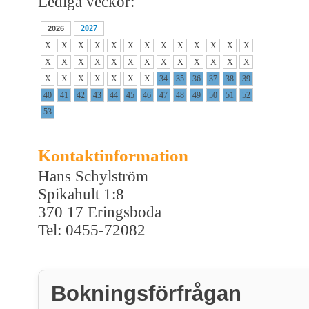
Lediga veckor:
2027
2026
X
X
X
X
X
X
X
X
X
X
X
X
X
X
X
X
X
X
X
X
X
X
X
X
X
X
X
X
X
X
X
X
X
34
35
36
37
38
39
40
41
42
43
44
45
46
47
48
49
50
51
52
53
Kontaktinformation
Hans Schylström
Spikahult 1:8
370 17 Eringsboda
Tel: 0455-72082
Bokningsförfrågan