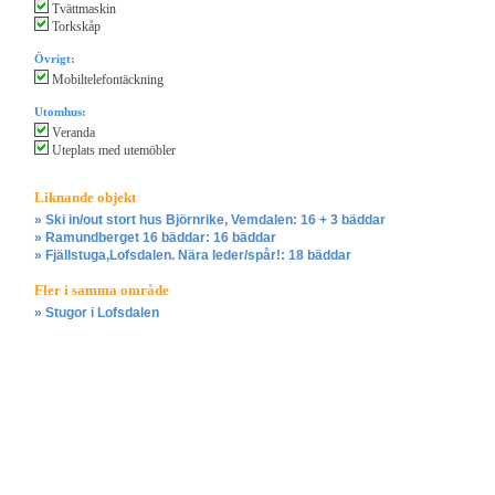
Tvättmaskin
Torkskåp
Övrigt:
Mobiltelefontäckning
Utomhus:
Veranda
Uteplats med utemöbler
Liknande objekt
» Ski in/out stort hus Björnrike, Vemdalen: 16 + 3 bäddar
» Ramundberget 16 bäddar: 16 bäddar
» Fjällstuga,Lofsdalen. Nära leder/spår!: 18 bäddar
Fler i samma område
» Stugor i Lofsdalen