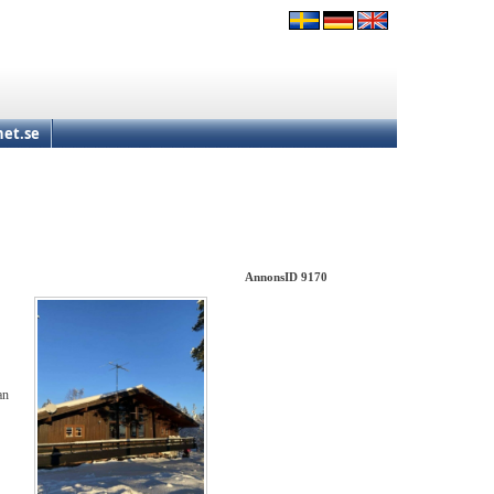
et.se
AnnonsID 9170
an