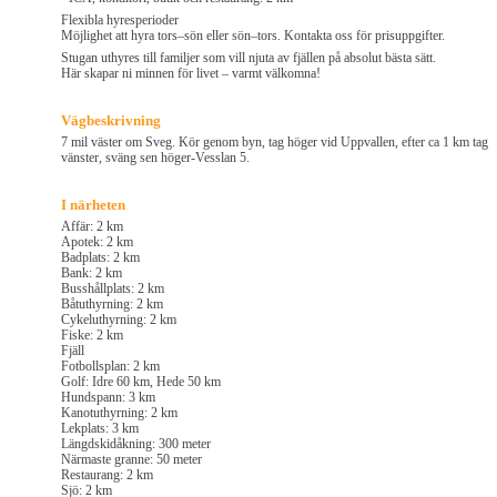
Flexibla hyresperioder
Möjlighet att hyra tors–sön eller sön–tors. Kontakta oss för prisuppgifter.
Stugan uthyres till familjer som vill njuta av fjällen på absolut bästa sätt.
Här skapar ni minnen för livet – varmt välkomna!
Vägbeskrivning
7 mil väster om Sveg. Kör genom byn, tag höger vid Uppvallen, efter ca 1 km tag
vänster, sväng sen höger-Vesslan 5.
I närheten
Affär: 2 km
Apotek: 2 km
Badplats: 2 km
Bank: 2 km
Busshållplats: 2 km
Båtuthyrning: 2 km
Cykeluthyrning: 2 km
Fiske: 2 km
Fjäll
Fotbollsplan: 2 km
Golf: Idre 60 km, Hede 50 km
Hundspann: 3 km
Kanotuthyrning: 2 km
Lekplats: 3 km
Längdskidåkning: 300 meter
Närmaste granne: 50 meter
Restaurang: 2 km
Sjö: 2 km