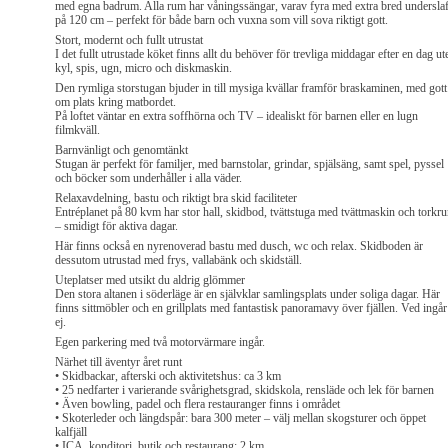
med egna badrum. Alla rum har våningssängar, varav fyra med extra bred undersla
på 120 cm – perfekt för både barn och vuxna som vill sova riktigt gott.
Stort, modernt och fullt utrustat
I det fullt utrustade köket finns allt du behöver för trevliga middagar efter en dag ut
kyl, spis, ugn, micro och diskmaskin.
Den rymliga storstugan bjuder in till mysiga kvällar framför braskaminen, med gott
om plats kring matbordet.
På loftet väntar en extra soffhörna och TV – idealiskt för barnen eller en lugn
filmkväll.
Barnvänligt och genomtänkt
Stugan är perfekt för familjer, med barnstolar, grindar, spjälsäng, samt spel, pyssel
och böcker som underhåller i alla väder.
Relaxavdelning, bastu och riktigt bra skid faciliteter
Entréplanet på 80 kvm har stor hall, skidbod, tvättstuga med tvättmaskin och torkr
– smidigt för aktiva dagar.
Här finns också en nyrenoverad bastu med dusch, wc och relax. Skidboden är
dessutom utrustad med frys, vallabänk och skidställ.
Uteplatser med utsikt du aldrig glömmer
Den stora altanen i söderläge är en självklar samlingsplats under soliga dagar. Här
finns sittmöbler och en grillplats med fantastisk panoramavy över fjällen. Ved ingår
ej.
Egen parkering med två motorvärmare ingår.
Närhet till äventyr året runt
• Skidbackar, afterski och aktivitetshus: ca 3 km
• 25 nedfarter i varierande svårighetsgrad, skidskola, rensläde och lek för barnen
• Även bowling, padel och flera restauranger finns i området
• Skoterleder och längdspår: bara 300 meter – välj mellan skogsturer och öppet
kalfjäll
• ICA, konditori, butik och restaurang: 2 km