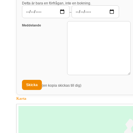
Detta är bara en förfrågan, inte en bokning.
–
Meddelande
(en kopia skickas till dig)
Karta