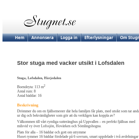
Hem
Annonsera
Logga in
Efterlysningar
Om Stugn
Stor stuga med vacker utsikt i Lofsdalen
Stuga, Lofsdalen, Härjedalen
2
Boendeyta: 113 m
Antal rum: 8
Antal bäddar: 16
Beskrivning
Drömmer du om en fjällsemester där hela familjen får plats, med utsikt som tar and
ur dig och bekvämligheter som gör att du verkligen kan koppla av?
Välkommen till vårt rymliga sutteränghus på Uppvallen – en perfekt fjälloas med
milsvid vy över Lofssjön, Hovärken och Sömlingshogna.
Plats för alla – 16 bäddar och gott om utrymme
Huset rymmer 16 bäddar fördelade på 6 sovrum, smart uppdelade i två avdelningar