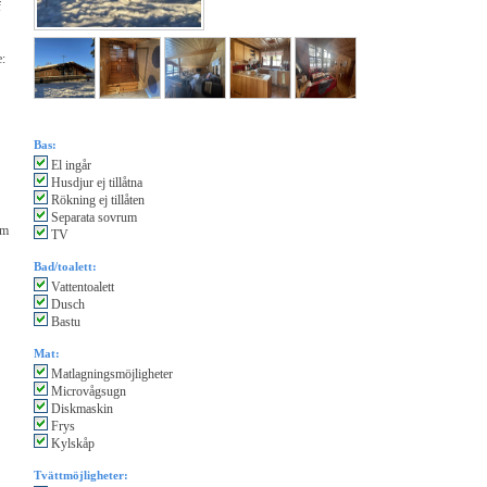
f
e:
Bas:
El ingår
Husdjur ej tillåtna
Rökning ej tillåten
Separata sovrum
um
TV
Bad/toalett:
Vattentoalett
Dusch
Bastu
Mat:
Matlagningsmöjligheter
Microvågsugn
Diskmaskin
Frys
Kylskåp
Tvättmöjligheter: