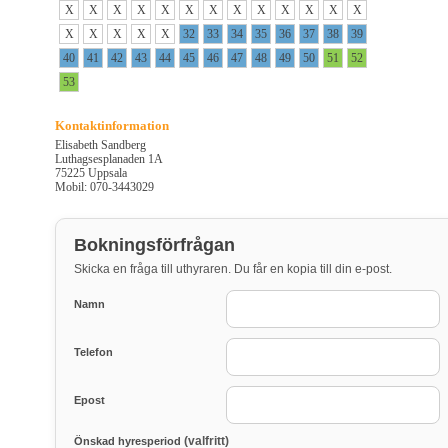
X
X
X
X
X
X
X
X
X
X
X
X
X
X
X
X
X
X
32
33
34
35
36
37
38
39
40
41
42
43
44
45
46
47
48
49
50
51
52
53
Kontaktinformation
Elisabeth Sandberg
Luthagsesplanaden 1A
75225 Uppsala
Mobil: 070-3443029
Bokningsförfrågan
Skicka en fråga till uthyraren. Du får en kopia till din e-post.
Namn
Telefon
Epost
(valfritt)
Önskad hyresperiod