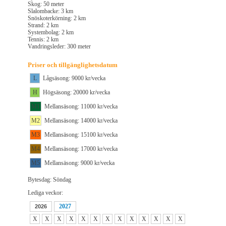
Skog: 50 meter
Slalombacke: 3 km
Snöskoterkörning: 2 km
Strand: 2 km
Systembolag: 2 km
Tennis: 2 km
Vandringsleder: 300 meter
Priser och tillgänglighetsdatum
L
Lågsäsong: 9000 kr/vecka
H
Högsäsong: 20000 kr/vecka
M1
Mellansäsong: 11000 kr/vecka
M2
Mellansäsong: 14000 kr/vecka
M3
Mellansäsong: 15100 kr/vecka
M4
Mellansäsong: 17000 kr/vecka
M5
Mellansäsong: 9000 kr/vecka
Bytesdag: Söndag
Lediga veckor:
2027
2026
X
X
X
X
X
X
X
X
X
X
X
X
X