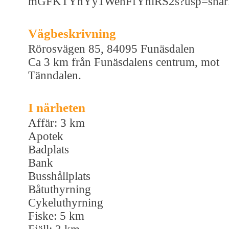
mGFKTYnYy1WenFfYnlRS2s?usp=shar
Vägbeskrivning
Rörosvägen 85, 84095 Funäsdalen
Ca 3 km från Funäsdalens centrum, mot
Tänndalen.
I närheten
Affär: 3 km
Apotek
Badplats
Bank
Busshållplats
Båtuthyrning
Cykeluthyrning
Fiske: 5 km