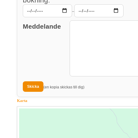
–
Meddelande
(en kopia skickas till dig)
Karta