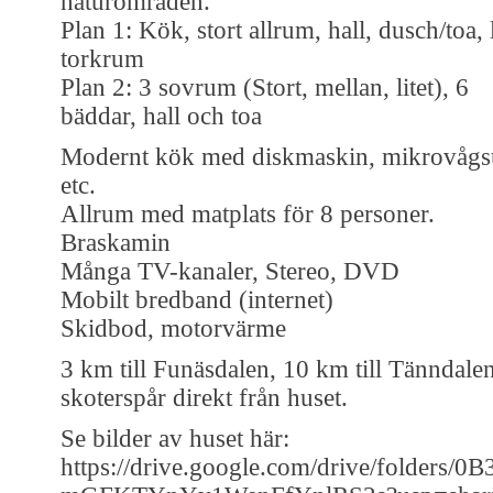
naturområden.
Plan 1: Kök, stort allrum, hall, dusch/toa, l
torkrum
Plan 2: 3 sovrum (Stort, mellan, litet), 6
bäddar, hall och toa
Modernt kök med diskmaskin, mikrovåg
etc.
Allrum med matplats för 8 personer.
Braskamin
Många TV-kanaler, Stereo, DVD
Mobilt bredband (internet)
Skidbod, motorvärme
3 km till Funäsdalen, 10 km till Tänndalen
skoterspår direkt från huset.
Se bilder av huset här:
https://drive.google.com/drive/folders/0B