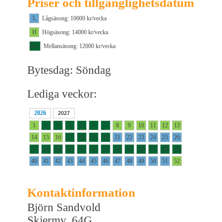
Priser och tillgänglighetsdatum
L
Lågsäsong: 10000 kr/vecka
H
Högsäsong: 14000 kr/vecka
M1
Mellansäsong: 12000 kr/vecka
Bytesdag: Söndag
Lediga veckor:
2026
2027
1
2
3
4
5
6
7
8
9
10
11
12
13
14
15
16
17
18
19
20
21
22
23
24
25
26
27
28
29
30
31
32
33
34
35
36
37
38
39
40
41
42
43
44
45
46
47
48
49
50
51
52
Kontaktinformation
Björn Sandvold
Skjermv. 64G