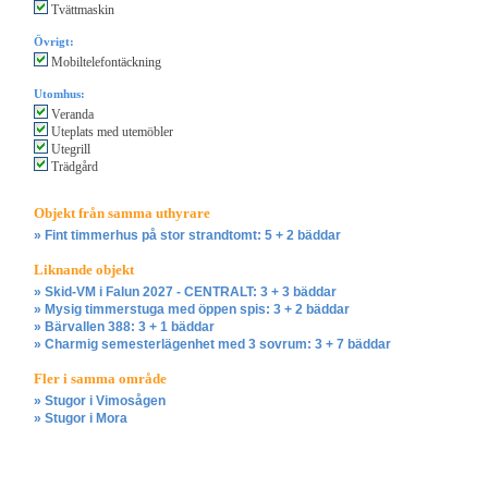
Tvättmaskin
Övrigt:
Mobiltelefontäckning
Utomhus:
Veranda
Uteplats med utemöbler
Utegrill
Trädgård
Objekt från samma uthyrare
» Fint timmerhus på stor strandtomt: 5 + 2 bäddar
Liknande objekt
» Skid-VM i Falun 2027 - CENTRALT: 3 + 3 bäddar
» Mysig timmerstuga med öppen spis: 3 + 2 bäddar
» Bärvallen 388: 3 + 1 bäddar
» Charmig semesterlägenhet med 3 sovrum: 3 + 7 bäddar
Fler i samma område
» Stugor i Vimosågen
» Stugor i Mora