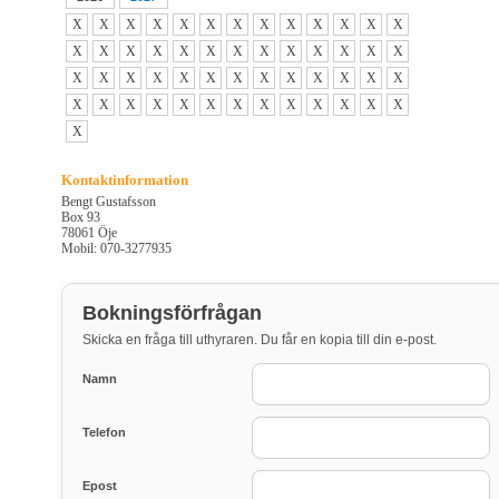
X
X
X
X
X
X
X
X
X
X
X
X
X
X
X
X
X
X
X
X
X
X
X
X
X
X
X
X
X
X
X
X
X
X
X
X
X
X
X
X
X
X
X
X
X
X
X
X
X
X
X
X
X
Kontaktinformation
Bengt Gustafsson
Box 93
78061 Öje
Mobil: 070-3277935
Bokningsförfrågan
Skicka en fråga till uthyraren. Du får en kopia till din e-post.
Namn
Telefon
Epost