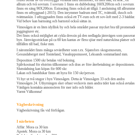
Huset består av en överbyggd veranda med utemöbler, en liten hall, ett kök , ett
allrum och två sovrum. I sovrum 1 finns en dubbelsäng 160X200cm och i sovrum 
finns en säng 90X200cm. Extrasäng finns också att tillgå. I anslutning till allrumme
finns en utbyggnad (-2015). Den inrymmer badrum med TC, tvättställ, dusch och
tvättmaskin. I utbyggnaden finns också ett TV-rum och ett sov-loft med 2-3 bäddar.
Vid behov kan barnsäng och barnstol också sättas in.
Vimosågen är en liten idyllisk by och hela området passar mycket bra till promenad
joggingturer etc.
Det finns också möjlighet att cykla dressin på den nedlagda järnvägen som passerar
byn. Järnvägssträckan på ca 60 km kantas av flera sjöar med natursköna platser oc
tillfällen till bad, fiske mm.
I närområdet finns många sevärdheter som t.ex. Sijansfors skogsmuseum,
Gesundaberget med Tomteland, Vasaloppsmuseet, Leksands sommarland mm.
Deposition 1500 skr betalas vid bokning.
Självkostnad för elström tillkommer och dras av före återbetalning av depositionen.
Slutstädning kan köpas för 600 skr.
Lakan och handdukar finns att hyra för 150 skr/person.
Vi hyr ut två stugor i byn Vimosågen. Detta är Vimosågen 33 och den andra
Vimosågen 24. Uthyrningen sker oftast veckovis men andra tider kan också avtalas
Vänligen kontakta annonsören för mer info och bilder.
Varmt Välkomna!
Vägbeskrivning
Vägbeskrivning fås vid förfrågan.
I närheten
Affär: Mora ca 30 km
Apotek: Mora ca 30 km