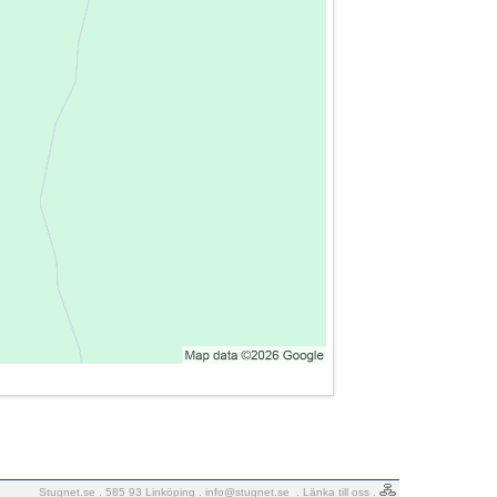
Stugnet.se . 585 93 Linköping .
info@stugnet.se
.
Länka till oss
.