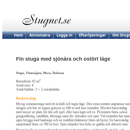
Hem
Annonsera
Logga in
Efterlysningar
Om Stugn
Fin stuga med sjönära och ostört läge
Stuga, Vimosågen, Mora, Dalarna
2
Boendeyta: 65 m
Antal rum: 4
Antal bäddar: 3 + 2 extrabäddar
Beskrivning
Mysig sommarstuga med ett avskilt och lugnt läge. Den stora tomten angränsar mo
skogen och har en öppen gräsyta ca 100 m ned mot stranden. Mycket barnvänligt
med mssor av plats för lek och spel, eller bara lugn och ro. På tomten finns också
gungställning, sandlåda, lekstuga samt div. leksaker och spel. Vid stranden har man
egen brygga med badstege och en roddbåt (båtmotor finns att hyra). En barnvänlig
sandstrand finns ca 700 m bort. Sjön erbjuder bra fiske av gädda och abborre mm.