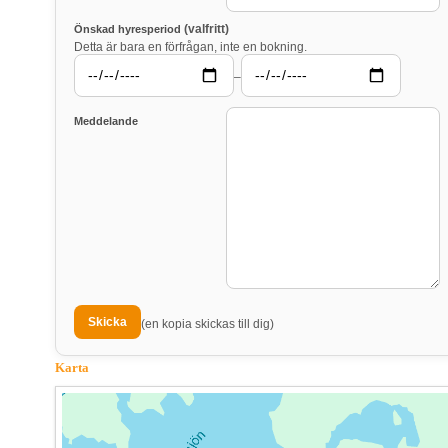
(valfritt)
Önskad hyresperiod
Detta är bara en förfrågan, inte en bokning.
–
Meddelande
(en kopia skickas till dig)
Karta