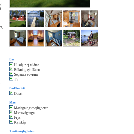
2
t
er,
h
Bas:
Husdjur ej tillåtna
Rökning ej tillåten
Separata sovrum
TV
.
Bad/toalett:
Dusch
Mat:
Matlagningsmöjligheter
Microvågsugn
Frys
Kylskåp
Tvättmöjligheter: