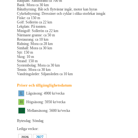
Badplats: Sandstrand ca 700 m
Bank: Mora ca 30 km
Båtuthyrning: Båt och flytvästar ingår, motor kan hyras
Cykeluthyrning: Dressiner och cyklar i olika storlekar inngår.
Fiske: ca 150 m
Golf: Sollerön ca 22 km
Lekplats: På tomten.
Minigolf: Sollerön ca 22 km
Närmaste granne: ca 50 m
Restaurang: ca 10 km
Ridning: Mora ca 28 km
Simhall: Mora ca 30 km
Sjö: 150 m
Skog: 10 m
Strand: 150 m
Systembolag: Mora ca 30 km
Tennis: Mora ca 30 km
Vandringsleder: Siljansleden ca 10 km
Priser och tillgänglighetsdatum
L
Lågsäsong: 4900 kr/vecka
H
Högsäsong: 5950 kr/vecka
M1
Mellansäsong: 5600 kr/vecka
Bytesdag: Söndag
Lediga veckor:
2027
2026