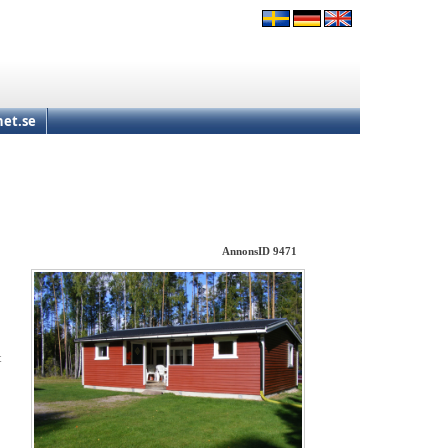
et.se
AnnonsID 9471
t