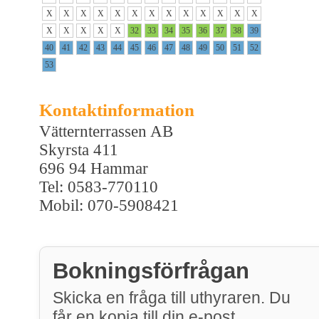
X
X
X
X
X
X
X
X
X
X
X
X
X
X
X
X
X
X
32
33
34
35
36
37
38
39
40
41
42
43
44
45
46
47
48
49
50
51
52
53
Kontaktinformation
Vätternterrassen AB
Skyrsta 411
696 94 Hammar
Tel: 0583-770110
Mobil: 070-5908421
Bokningsförfrågan
Skicka en fråga till uthyraren. Du
får en kopia till din e-post.