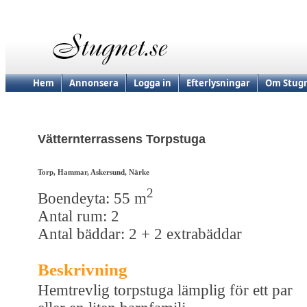
Hem
Annonsera
Logga in
Efterlysningar
Om Stugn
Vätternterrassens Torpstuga
Torp, Hammar, Askersund, Närke
2
Boendeyta: 55 m
Antal rum: 2
Antal bäddar: 2 + 2 extrabäddar
Beskrivning
Hemtrevlig torpstuga lämplig för ett par