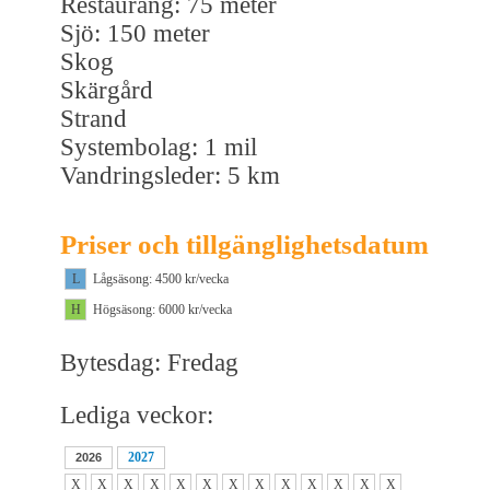
Restaurang: 75 meter
Sjö: 150 meter
Skog
Skärgård
Strand
Systembolag: 1 mil
Vandringsleder: 5 km
Priser och tillgänglighetsdatum
L
Lågsäsong: 4500 kr/vecka
H
Högsäsong: 6000 kr/vecka
Bytesdag: Fredag
Lediga veckor:
2027
2026
X
X
X
X
X
X
X
X
X
X
X
X
X