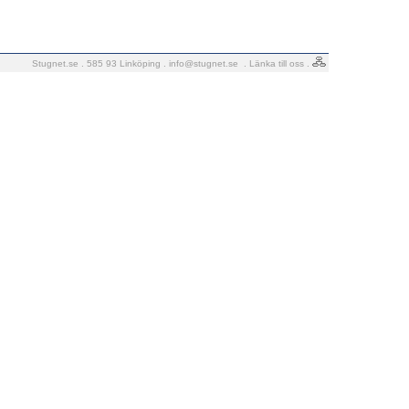
Stugnet.se . 585 93 Linköping .
info@stugnet.se
.
Länka till oss
.