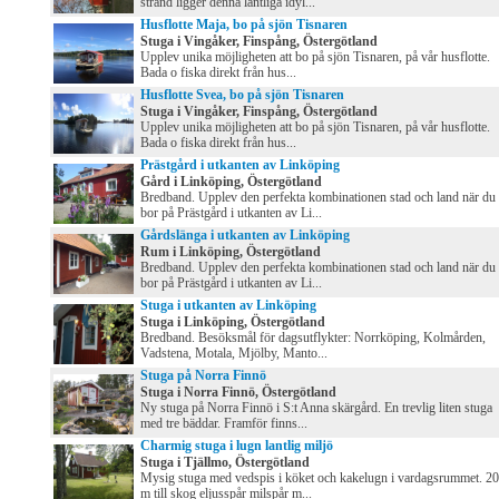
strand ligger denna lantliga idyl...
Husflotte Maja, bo på sjön Tisnaren
Stuga i Vingåker, Finspång, Östergötland
Upplev unika möjligheten att bo på sjön Tisnaren, på vår husflotte.
Bada o fiska direkt från hus...
Husflotte Svea, bo på sjön Tisnaren
Stuga i Vingåker, Finspång, Östergötland
Upplev unika möjligheten att bo på sjön Tisnaren, på vår husflotte.
Bada o fiska direkt från hus...
Prästgård i utkanten av Linköping
Gård i Linköping, Östergötland
Bredband. Upplev den perfekta kombinationen stad och land när du
bor på Prästgård i utkanten av Li...
Gårdslänga i utkanten av Linköping
Rum i Linköping, Östergötland
Bredband. Upplev den perfekta kombinationen stad och land när du
bor på Prästgård i utkanten av Li...
Stuga i utkanten av Linköping
Stuga i Linköping, Östergötland
Bredband. Besöksmål för dagsutflykter: Norrköping, Kolmården,
Vadstena, Motala, Mjölby, Manto...
Stuga på Norra Finnö
Stuga i Norra Finnö, Östergötland
Ny stuga på Norra Finnö i S:t Anna skärgård. En trevlig liten stuga
med tre bäddar. Framför finns...
Charmig stuga i lugn lantlig miljö
Stuga i Tjällmo, Östergötland
Mysig stuga med vedspis i köket och kakelugn i vardagsrummet. 2
m till skog eljusspår milspår m...