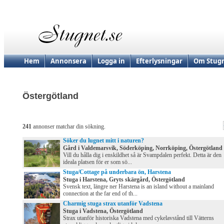
Hem
Annonsera
Logga in
Efterlysningar
Om Stugn
Östergötland
241
annonser matchar din sökning.
Söker du lugnet mitt i naturen?
Gård i Valdemarsvik, Söderköping, Norrköping, Östergötland
Vill du hålla dig i enskildhet så är Svampdalen perfekt. Detta är den
ideala platsen för er som sö...
Stuga/Cottage på underbara ön, Harstena
Stuga i Harstena, Gryts skärgård, Östergötland
Svensk text, längre ner Harstena is an island without a mainland
connection at the far end of th...
Charmig stuga strax utanför Vadstena
Stuga i Vadstena, Östergötland
Strax utanför historiska Vadstena med cykelavstånd till Vätterns