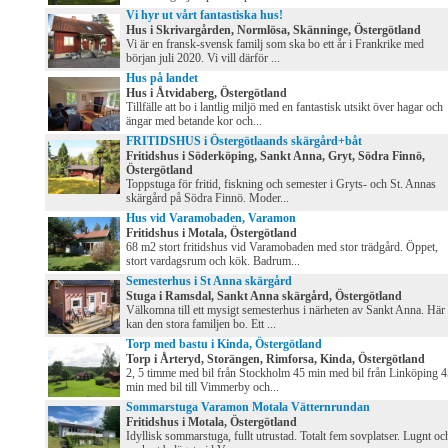
Vi hyr ut vårt fantastiska hus!
Hus i Skrivargården, Normlösa, Skänninge, Östergötland
Vi är en fransk-svensk familj som ska bo ett år i Frankrike med
början juli 2020. Vi vill därför ...
Hus på landet
Hus i Åtvidaberg, Östergötland
Tillfälle att bo i lantlig miljö med en fantastisk utsikt över hagar och
ängar med betande kor och...
FRITIDSHUS i Östergötlaands skärgård+båt
Fritidshus i Söderköping, Sankt Anna, Gryt, Södra Finnö,
Östergötland
Toppstuga för fritid, fiskning och semester i Gryts- och St. Annas
skärgård på Södra Finnö. Moder...
Hus vid Varamobaden, Varamon
Fritidshus i Motala, Östergötland
68 m2 stort fritidshus vid Varamobaden med stor trädgård. Öppet,
stort vardagsrum och kök. Badrum...
Semesterhus i St Anna skärgård
Stuga i Ramsdal, Sankt Anna skärgård, Östergötland
Välkomna till ett mysigt semesterhus i närheten av Sankt Anna. Här
kan den stora familjen bo. Ett ...
Torp med bastu i Kinda, Östergötland
Torp i Årteryd, Storängen, Rimforsa, Kinda, Östergötland
2, 5 timme med bil från Stockholm 45 min med bil från Linköping 
min med bil till Vimmerby och...
Sommarstuga Varamon Motala Vätternrundan
Fritidshus i Motala, Östergötland
Idyllisk sommarstuga, fullt utrustad. Totalt fem sovplatser. Lugnt oc