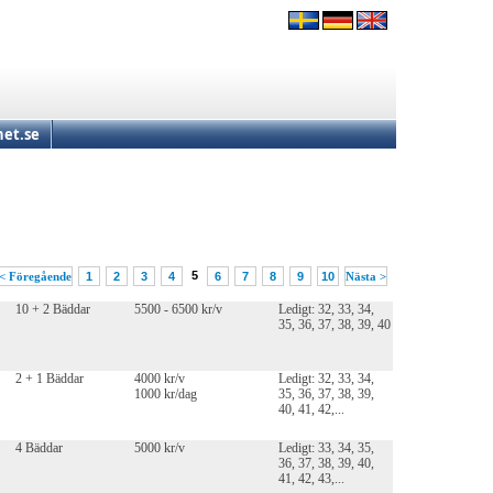
et.se
5
< Föregående
1
2
3
4
6
7
8
9
10
Nästa >
10 + 2 Bäddar
5500 - 6500 kr/v
Ledigt: 32, 33, 34,
35, 36, 37, 38, 39, 40
2 + 1 Bäddar
4000 kr/v
Ledigt: 32, 33, 34,
1000 kr/dag
35, 36, 37, 38, 39,
40, 41, 42,...
4 Bäddar
5000 kr/v
Ledigt: 33, 34, 35,
36, 37, 38, 39, 40,
41, 42, 43,...