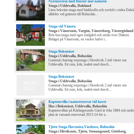
Nyrenoverat med fönster mot naturen
Stuga i Uddevalla, Dalsland
Liten bekväm stuga med bäddsoffa och sovloft i södra Dalsl
alldeles vid gränsen till Bohuslän...
Stuga vid Vänern
Stuga i Vänersnäs, Vargön, Vänersborg, Västergötland
Rött hus/stuga med egen trädgård och utsikt över Dättern.
Beläget på Vänersnäs, en vacker halvö i...
Stuga Bokenäset
Stuga i Uddevalla, Bohuslän
Gammal charmig torpstuga i Skredsvik 2 mil väster om
Uddevalla. Ett rum, kök, toalett med dusch....
Stuga Bokenäset
Stuga i Uddevalla, Bohuslän
Gammal charmig torpstuga i Skredsvik 2 mil väster om
Uddevalla. Ett rum, kök, toalett med dusch....
Kaptensvilla i naturreservat vid havet
Hus i Bokenäset, Uddevalla, Bohuslän
Kaptensvillan på Kärlingesunds Gård är från 1884 och nedr
plan är varsamt renoverad 2013-14 för a...
Tjörn Stuga Havsnära,Västkust, Bohuslän
Stuga i Höviksnäs, Tjörn, Stenungsund, Göteborg,