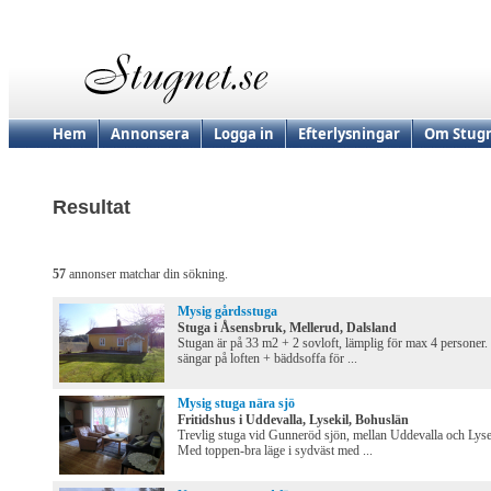
Hem
Annonsera
Logga in
Efterlysningar
Om Stugn
Resultat
57
annonser matchar din sökning.
Mysig gårdsstuga
Stuga i Åsensbruk, Mellerud, Dalsland
Stugan är på 33 m2 + 2 sovloft, lämplig för max 4 personer.
sängar på loften + bäddsoffa för ...
Mysig stuga nära sjö
Fritidshus i Uddevalla, Lysekil, Bohuslän
Trevlig stuga vid Gunneröd sjön, mellan Uddevalla och Lyse
Med toppen-bra läge i sydväst med ...