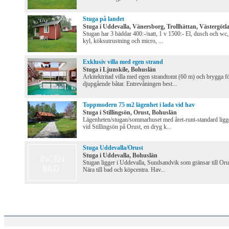
Stuga på landet
Stuga i Uddevalla, Vänersborg, Trollhättan, Västergötl
Stugan har 3 bäddar 400:-/natt, 1 v 1500:- El, dusch och wc,
kyl, köksutrustning och micro, ...
Exklusiv villa med egen strand
Stuga i Ljunskile, Bohuslän
Arkitektritad villa med egen strandtomt (60 m) och brygga f
djupgående båtar. Entrevåningen best...
Toppmodern 75 m2 lägenhet i lada vid hav
Stuga i Stillingsön, Orust, Bohuslän
Lägenheten/stugan/sommarhuset med året-runt-standard ligg
vid Stillingsön på Orust, en dryg k...
Stuga Uddevalla/Orust
Stuga i Uddevalla, Bohuslän
Stugan ligger i Uddevalla, Sundsandvik som gränsar till Oru
Nära till bad och köpcentra. Hav...