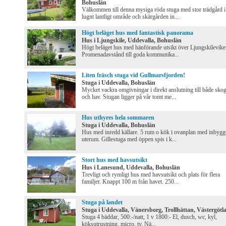
Bohuslän
Välkommen till denna mysiga röda stuga med stor trädgård i
lugnt lantligt område och skärgården in...
Högt beläget hus med fantastisk panorama
Hus i Ljungskile, Uddevalla, Bohuslän
Högt beläget hus med hänförande utsikt över Ljungskilevike
Promenadavstånd till goda kommunika...
Liten fräsch stuga vid Gullmarsfjorden!
Stuga i Uddevalla, Bohuslän
Mycket vackra omgivningar i direkt anslutning till både sko
och hav. Stugan ligger på vår tomt me...
Hus uthyres hela sommaren
Stuga i Uddevalla, Bohuslän
Hus med inredd källare. 5 rum o kök i ovanplan med inbygg
uterum. Gillestuga med öppen spis i k...
Stort hus med havsutsikt
Hus i Lanesund, Uddevalla, Bohuslän
Trevligt och rymligt hus med havsutsikt och plats för flera
familjer. Knappt 100 m från havet. 250...
Stuga på landet
Stuga i Uddevalla, Vänersborg, Trollhättan, Västergötl
Stuga 4 bäddar, 500:-/natt, 1 v 1800:- El, dusch, wc, kyl,
köksutrustning, micro, tv. Nä...