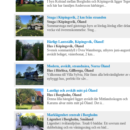
I byn Kolstad mellan Borgholm och Köpingsvik ligger Tege
och här har familjen Andersson härbärger...
Stuga i Köpingsvik, 2 km från stranden
Stuga i Köpingsvik, Öland
Sommarstuga med gäststuga hyrs ut lördag-lördag eller dela
vecka vid överenskommelse. Stug...
Härligt Lantställe, Köpingsvik, Öland!
Hus i Köpingsvik, Öland
Svensk sommaridyll i Övra Wannborga, uthyres juni-augusti
avskilt beläget, vinterbonat, 2 km...
Modern, avskilt, strandnära, Norra Öland
Hus i Hörlösa, Gillberga, Öland
Välkomna till Villa Sylvia, Här finns alla bekvämligheter av e
nybyggt hus, perfekt för såv...
Lantligt och avskilt mitt på Öland
Hus i Borgholm, Öland
Denna lilla hästgård ligger avskilt där Mittlandsskogen och
Karums alvar möts mitt på Öland. Det ä...
Marklägenhet centralt i Borgholm
Lägenhet i Borgholm, Småland
Lägenhet i tvåfamiljshus. Totalt 6 bäddar. Ett sovrum med
dubbelsäng och en våningssäng och en bäd...