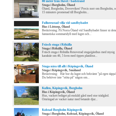
80 meter från Havet / badstrand
Stuga i Borgholm, Öland
Öland, Borgholm, Dovreviken! Precis norr om Borgholm, o
15 minuters promenad till Borgholm...
Fullutrustad villa vid sandbybadet
Hus i Löttorp, Öland
Beskrivning: På Norra Öland vid Sandbybadet finner ni den
fantastiska sommaridyll med lugnt och...
Fräsch stuga i Röhälla
Stuga i Röhälla, Öland
Fräsch stuga i Röhälla Renoverad stuga/gästhus med mysig
karaktär om 46, 5 kvm med öppen planlösn...
Stuga nära till allt i Köpingsvik, Öland
Stuga i Köpingsvik, Småland
Beskrivning: Här bor du lugnt och bekvämt ”på egen täppa
Du behöver inte ”stöta på” någon om...
Kullen, Köpingsvik, Borgholm
Hus i Köpingsvik, Öland
Hus, vackert beläget på enskild gård med stor trädgård.
Omringad av vacker natur med betande djur...
Kolstad Borgholm Köpingsvik
Stuga i Borgholm, Kolstad, Köpingsvik, Öland