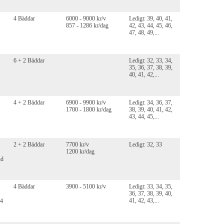
4 Bäddar
6000 - 9000 kr/v
Ledigt: 39, 40, 41,
857 - 1286 kr/dag
42, 43, 44, 45, 46,
47, 48, 49,...
6 + 2 Bäddar
Ledigt: 32, 33, 34,
35, 36, 37, 38, 39,
40, 41, 42,...
4 + 2 Bäddar
6900 - 9900 kr/v
Ledigt: 34, 36, 37,
1700 - 1800 kr/dag
38, 39, 40, 41, 42,
43, 44, 45,...
2 + 2 Bäddar
7700 kr/v
Ledigt: 32, 33
1200 kr/dag
nd
4 Bäddar
3900 - 5100 kr/v
Ledigt: 33, 34, 35,
36, 37, 38, 39, 40,
41, 42, 43,...
(4