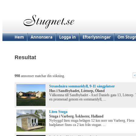
Hem
Annonsera
Logga in
Efterlysningar
Om Stugn
Resultat
<
998
annonser matchar din sökning.
Strandnära sommaridyll, 9-11 sängplatser
Hus i Sandbybadet, Löttorp, Öland
Välkomna till Sandbybadet - Axel Daniels gata 13, Löttorp. 
en promenad genom en sommaridyll, ...
Liten Stuga
Stuga i Varberg Åskloster, Halland
Nybyggd liten stuga belägen 12 km norr om Varberg. Flera
badplatser finns ca 2 km från stugan. ...