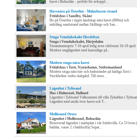
havet i Bohuslän – perfekt för avkoppl...
Havsnära på Österlen - Mälarhusen strand
Fritidshus i Sandby, Skåne
Bo på Österlen i öppet landskap nära havet (800m) och
milslång sandstrand mellan Skillinge och San...
Stuga Vemdalsskalet Hovdebyn
Stuga i Vemdalsskalet, Härjedalen
Sistaminutenpris 7-16 april ledig även vårforum 16-19 april.
Modern stuglägenhet med kanonläge på...
Modern stuga nära havet
Fritidshus i Torö, Nynäshamn, Södermanland
Modern stuga nära hav och badstränder på härliga Torö i
Stockholms södra skärgård. Till stora ...
Lägenhet i Tylösand
Hus i Halmstad, Halland
Lägenhet i Tylösand Välkommen till villa Tyludden i Tylösa
Lägenhet med utsikt över havet och T...
Mollösund Orust
Lägenhet i Mollösund, Bohuslän
Renoverad lägenhet i markplan i vår fritidsvilla. Ca 53 kvm 
bäddar, varav 2 i bäddsoffa) Separ...