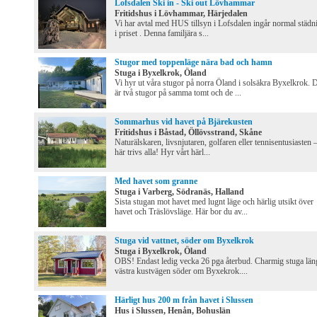
Lofsdalen Ski in - Ski out Lövhammar
Fritidshus i Lövhammar, Härjedalen
Vi har avtal med HUS tillsyn i Lofsdalen ingår normal städn
i priset . Denna familjära s...
Stugor med toppenläge nära bad och hamn
Stuga i Byxelkrok, Öland
Vi hyr ut våra stugor på norra Öland i solsäkra Byxelkrok. 
är två stugor på samma tomt och de ...
Sommarhus vid havet på Bjärekusten
Fritidshus i Båstad, Öllövsstrand, Skåne
Naturälskaren, livsnjutaren, golfaren eller tennisentusiasten 
här trivs alla! Hyr vårt härl...
Med havet som granne
Stuga i Varberg, Södranäs, Halland
Sista stugan mot havet med lugnt läge och härlig utsikt över
havet och Träslövsläge. Här bor du av...
Stuga vid vattnet, söder om Byxelkrok
Stuga i Byxelkrok, Öland
OBS! Endast ledig vecka 26 pga återbud. Charmig stuga län
västra kustvägen söder om Byxekrok....
Härligt hus 200 m från havet i Slussen
Hus i Slussen, Henån, Bohuslän