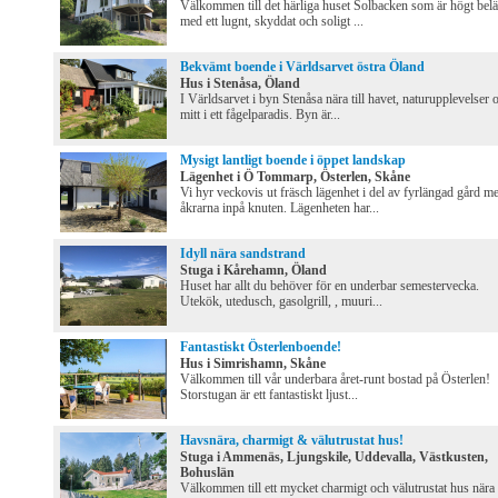
Välkommen till det härliga huset Solbacken som är högt belä
med ett lugnt, skyddat och soligt ...
Bekvämt boende i Världsarvet östra Öland
Hus i Stenåsa, Öland
I Världsarvet i byn Stenåsa nära till havet, naturupplevelser 
mitt i ett fågelparadis. Byn är...
Mysigt lantligt boende i öppet landskap
Lägenhet i Ö Tommarp, Österlen, Skåne
Vi hyr veckovis ut fräsch lägenhet i del av fyrlängad gård m
åkrarna inpå knuten. Lägenheten har...
Idyll nära sandstrand
Stuga i Kårehamn, Öland
Huset har allt du behöver för en underbar semestervecka.
Utekök, utedusch, gasolgrill, , muuri...
Fantastiskt Österlenboende!
Hus i Simrishamn, Skåne
Välkommen till vår underbara året-runt bostad på Österlen!
Storstugan är ett fantastiskt ljust...
Havsnära, charmigt & välutrustat hus!
Stuga i Ammenäs, Ljungskile, Uddevalla, Västkusten,
Bohuslän
Välkommen till ett mycket charmigt och välutrustat hus nära