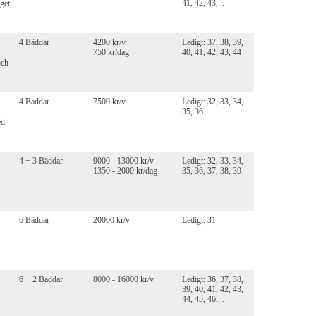
41, 42, 43,...
get
4 Bäddar
4200 kr/v
Ledigt: 37, 38, 39,
750 kr/dag
40, 41, 42, 43, 44
och
4 Bäddar
7500 kr/v
Ledigt: 32, 33, 34,
35, 36
ed
4 + 3 Bäddar
9000 - 13000 kr/v
Ledigt: 32, 33, 34,
1350 - 2000 kr/dag
35, 36, 37, 38, 39
6 Bäddar
20000 kr/v
Ledigt: 31
6 + 2 Bäddar
8000 - 16000 kr/v
Ledigt: 36, 37, 38,
39, 40, 41, 42, 43,
44, 45, 46,...