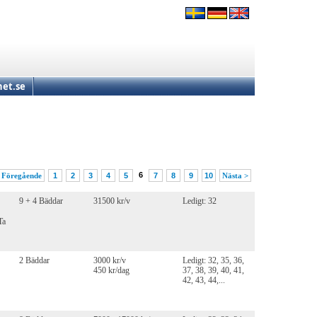
et.se
6
 Föregående
1
2
3
4
5
7
8
9
10
Nästa >
9 + 4 Bäddar
31500 kr/v
Ledigt: 32
Ta
2 Bäddar
3000 kr/v
Ledigt: 32, 35, 36,
450 kr/dag
37, 38, 39, 40, 41,
42, 43, 44,...