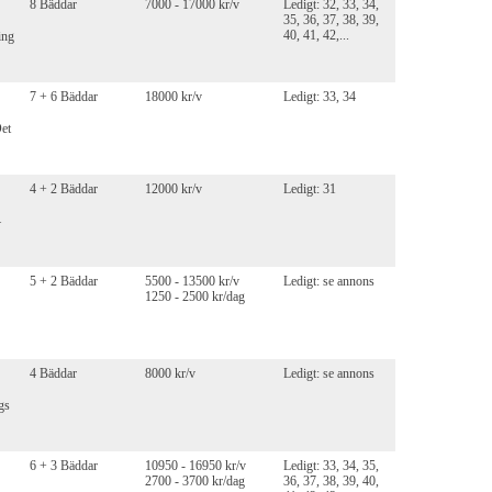
8 Bäddar
7000 - 17000 kr/v
Ledigt: 32, 33, 34,
35, 36, 37, 38, 39,
40, 41, 42,...
ing
7 + 6 Bäddar
18000 kr/v
Ledigt: 33, 34
Det
4 + 2 Bäddar
12000 kr/v
Ledigt: 31
–
5 + 2 Bäddar
5500 - 13500 kr/v
Ledigt: se annons
1250 - 2500 kr/dag
4 Bäddar
8000 kr/v
Ledigt: se annons
gs
6 + 3 Bäddar
10950 - 16950 kr/v
Ledigt: 33, 34, 35,
2700 - 3700 kr/dag
36, 37, 38, 39, 40,