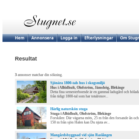
Hem
Annonsera
Logga in
Efterlysningar
Om Stugn
Resultat
3
annonser matchar din sökning.
Sjönära 1800-tals hus i skogsmiljö
Hus i Alltidhult, Olofström, Jämshög, Blekinge
Detta fina semesterboende är en gammal ladugård och hölad
från tidigt 1800-tal som har totalrenov...
Härlig naturskön stuga
Stuga i Alltidhult, Olofström, Blekinge
Forskilen: Där vägarna möts, 25 m från den forsande ån och
150 m från sjön Halen kan Du njuta av...
Mangårdsbyggnad vid sjön Raslången