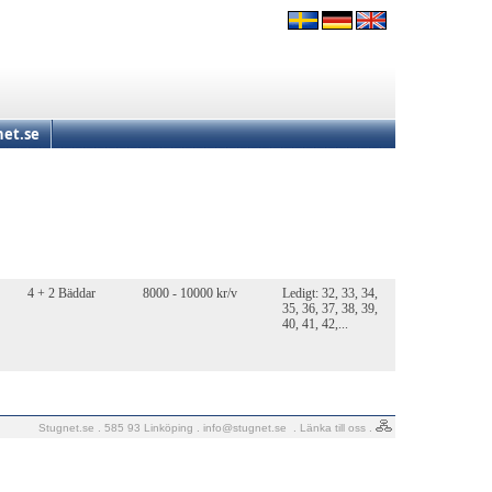
et.se
4 + 2 Bäddar
8000 - 10000 kr/v
Ledigt: 32, 33, 34,
35, 36, 37, 38, 39,
40, 41, 42,...
Stugnet.se . 585 93 Linköping .
info@stugnet.se
.
Länka till oss
.