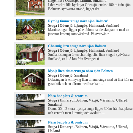
Lägenhet i Odensjö, Lidhult, Småland
I den vackra lilla kyrkbyn Odensjö, endast 100 m från sjön
Bolmens sydvästra strand, ligger det ...
Rymlig timmerstuga nära sjön Bolmen!
Stuga i Odensjö, Ljungby, Halmstad, Småland
Martinsstugan ligger på en blommande skogstomt med en
jättestor kastanj som vårdträd. På övervånin...
Charmig liten stuga nära sjön Bolmen
Stuga i Odensjö, Ljungby, Halmstad, Småland
Smålandsstugan är en charmig, elfri liten stuga i sydvästra
Småland, ca 1, 5 km från Sveriges ti...
Mysig liten timmerstuga nära sjön Bolmen
Stuga i Odensjö, Småland
Dalastugan är en mysig liten timmerstuga med ett litet kök 
gasolkök och ett allrum med braskam...
Nära badplats & centrum
Stuga i Unnaryd, Bolmen, Växjö, Värnamo, Ullared,
Småland
Denna 55 m2 stora mysiga stuga ligger 300m från badplatse
och centralt men lummigt och avskilt i ...
Nära badplats & centrum
Stuga i Unnaryd, Bolmen, Växjö, Värnamo, Ullared,
Halland