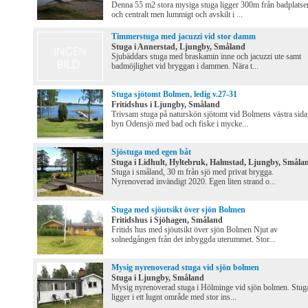
Denna 55 m2 stora mysiga stuga ligger 300m från badplatse
och centralt men lummigt och avskilt i ...
Timmerstuga med jacuzzi vid stor damm
Stuga i Annerstad, Ljungby, Småland
Sjubäddars stuga med braskamin inne och jacuzzi ute samt
badmöjlighet vid bryggan i dammen. Nära t...
Stuga sjötomt Bolmen, ledig v.27-31
Fritidshus i Ljungby, Småland
Trivsam stuga på naturskön sjötomt vid Bolmens västra sida
byn Odensjö med bad och fiske i mycke...
Sjöstuga med egen båt
Stuga i Lidhult, Hyltebruk, Halmstad, Ljungby, Småla
Stuga i småland, 30 m från sjö med privat brygga.
Nyrenoverad invändigt 2020. Egen liten strand o...
Stuga med sjöutsikt över sjön Bolmen
Fritidshus i Sjöhagen, Småland
Fritids hus med sjöutsikt över sjön Bolmen Njut av
solnedgången från det inbyggda uterummet. Stor...
Mysig nyrenoverad stuga vid sjön bolmen
Stuga i Ljungby, Småland
Mysig nyrenoverad stuga i Hölminge vid sjön bolmen. Stug
ligger i ett lugnt område med stor ins...