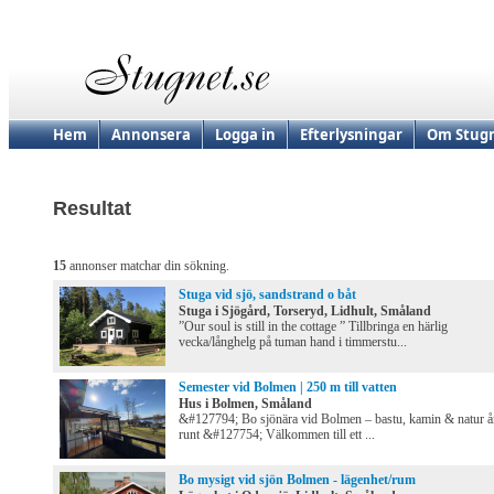
Hem
Annonsera
Logga in
Efterlysningar
Om Stugn
Resultat
15
annonser matchar din sökning.
Stuga vid sjö, sandstrand o båt
Stuga i Sjögård, Torseryd, Lidhult, Småland
”Our soul is still in the cottage ” Tillbringa en härlig
vecka/långhelg på tuman hand i timmerstu...
Semester vid Bolmen | 250 m till vatten
Hus i Bolmen, Småland
&#127794; Bo sjönära vid Bolmen – bastu, kamin & natur å
runt &#127754; Välkommen till ett ...
Bo mysigt vid sjön Bolmen - lägenhet/rum