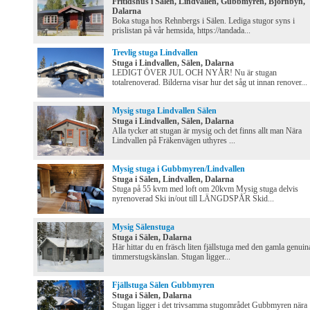
Fritidshus i Sälen, Lindvallen, Gubbmyren, Björnbyn,
Dalarna
Boka stuga hos Rehnbergs i Sälen. Lediga stugor syns i
prislistan på vår hemsida, https://tandada...
Trevlig stuga Lindvallen
Stuga i Lindvallen, Sälen, Dalarna
LEDIGT ÖVER JUL OCH NYÅR! Nu är stugan
totalrenoverad. Bilderna visar hur det såg ut innan renover...
Mysig stuga Lindvallen Sälen
Stuga i Lindvallen, Sälen, Dalarna
Alla tycker att stugan är mysig och det finns allt man Nära
Lindvallen på Fräkenvägen uthyres ...
Mysig stuga i Gubbmyren/Lindvallen
Stuga i Sälen, Lindvallen, Dalarna
Stuga på 55 kvm med loft om 20kvm Mysig stuga delvis
nyrenoverad Ski in/out till LÄNGDSPÅR Skid...
Mysig Sälenstuga
Stuga i Sälen, Dalarna
Här hittar du en fräsch liten fjällstuga med den gamla genuin
timmerstugskänslan. Stugan ligger...
Fjällstuga Sälen Gubbmyren
Stuga i Sälen, Dalarna
Stugan ligger i det trivsamma stugområdet Gubbmyren nära