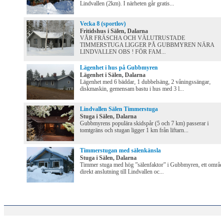
Lindvallen (2km). I närheten går gratis...
Vecka 8 (sportlov)
Fritidshus i Sälen, Dalarna
VÅR FRÄSCHA OCH VÄLUTRUSTADE
TIMMERSTUGA LIGGER PÅ GUBBMYREN NÄRA
LINDVALLEN OBS ! FÖR FAM...
Lägenhet i hus på Gubbmyren
Lägenhet i Sälen, Dalarna
Lägenhet med 6 bäddar, 1 dubbelsäng, 2 våningssängar,
diskmaskin, gemensam bastu i hus med 3 l...
Lindvallen Sälen Timmerstuga
Stuga i Sälen, Dalarna
Gubbmyrens populära skidspår (5 och 7 km) passerar i
tomtgräns och stugan ligger 1 km från liftarn...
Timmerstugan med sälenkänsla
Stuga i Sälen, Dalarna
Timmer stuga med hög ”sälenfaktor” i Gubbmyren, ett områd
direkt anslutning till Lindvallen oc...