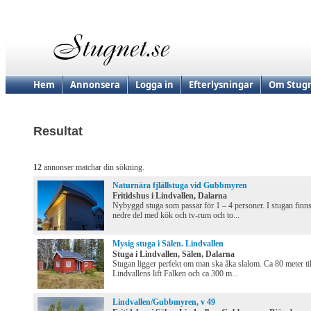
Hem
Annonsera
Logga in
Efterlysningar
Om Stugn
Resultat
12
annonser matchar din sökning.
Naturnära fjlällstuga vid Gubbmyren
Fritidshus i Lindvallen, Dalarna
Nybyggd stuga som passar för 1 – 4 personer. I stugan finn
nedre del med kök och tv-rum och to...
Mysig stuga i Sälen. Lindvallen
Stuga i Lindvallen, Sälen, Dalarna
Stugan ligger perfekt om man ska åka slalom. Ca 80 meter til
Lindvallens lift Falken och ca 300 m...
Lindvallen/Gubbmyren, v 49