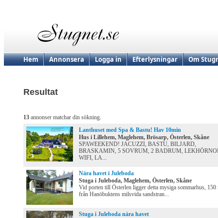
Hem
Annonsera
Logga in
Efterlysningar
Om Stugn
Resultat
13
annonser matchar din sökning.
Lanthuset med Spa & Bastu! Hav 10min
Hus i Lillehem, Maglehem, Brösarp, Österlen, Skåne
SPAWEEKEND! JACUZZI, BASTU, BILJARD,
BRASKAMIN, 5 SOVRUM, 2 BADRUM, LEKHÖRNO
WIFI, LA...
Nära havet i Juleboda
Stuga i Juleboda, Maglehem, Österlen, Skåne
Vid porten till Österlen ligger detta mysiga sommarhus, 150
från Hanöbuktens milsvida sandstran...
Stuga i Juleboda nära havet