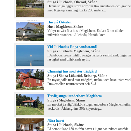
Stuga i Juleboda, Olseröd, Skåne
Denna stuga ligger strax norr om Ravlundafälten och granne
med Rigeleje camping. Cirka 200 meters...
Hus på Österlen
Hus i Maglehem, Skåne
Vi hyr ut vårt fina hus i Maglehem. Endast 3 km till den
milsvida stranden i Juleboda, Hanöbukten...
Vid Julebodas långa sandstrand!
Stuga i Juleboda Maglehem, Skåne
I Juleboda, precis intill Sveriges längsta sandstrand, ligger m
fastighet med tillhörande nyli...
Charmigt hus med stor trädgård
Stuga i Södra Lökaröd, Brösarp, Skåne
En mysig villa med stor trädgård, utekök och bastu nära vac
Drakemöllan naturreservat och Skå...
Trevlig stuga i underbara Maglehem
Stuga i Maglehem, Skåne
En mycket trevlig/välskött stuga i underbara Maglehem uthy
veckovis. Åldersgräns 30år (hyrestag...
Nära havet
Stuga i Juleboda, Skåne
På perfekt läge 150 m från havet i lugnt naturskönt område