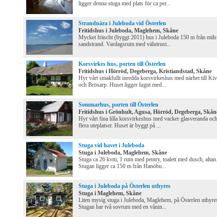
ligger denna stuga med plats för ca per...
Strandnära i Juleboda vid Österlen
Fritidshus i Juleboda, Maglehem, Skåne
Mycket fräscht (byggt 2011) hus i Juleboda 150 m från mils
sandstrand. Vardagsrum med välutrust...
Korsvirkes hus, porten till Österlen
Fritidshus i Hörröd, Degeberga, Kristiandstad, Skåne
Hyr vårt smakfullt inredda korsvirkeshus med närhet till Kiv
och Brösarp. Huset ligger lugnt med...
Sommarhus, porten till Österlen
Fritidshus i Grönhult, Agusa, Hörröd, Degeberga, Skån
Hyr vårt fina lilla korsvirkeshus med vacker glasveranda oc
flera uteplatser. Huset är byggt på ...
Stuga vid havet i Juleboda
Stuga i Juleboda, Maglehem, Skåne
Stuga ca 26 kvm, 1 rum med pentry, toalett med dusch, altan
Stugan ligger ca 150 m från Hanöbu...
Stuga i Juleboda på Österlen uthyres
Stuga i Maglehem, Skåne
Liten mysig stuga i Juleboda, Maglehem, på Österlen uthyre
Stugan har två sovrum med en vånin...