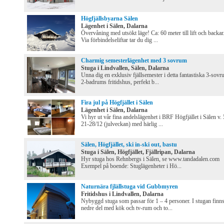
Högfjällsbyarna Sälen
Lägenhet i Sälen, Dalarna
Övervåning med utsökt läge! Ca: 60 meter till lift och backar
Via förbindelseliftar tar du dig ...
Charmig semesterlägenhet med 3 sovrum
Stuga i Lindvallen, Sälen, Dalarna
Unna dig en exklusiv fjällsemester i detta fantastiska 3-sovr
2-badrums fritidshus, perfekt b...
Fira jul på Högfjället i Sälen
Lägenhet i Sälen, Dalarna
Vi hyr ut vår fina andelslägenhet i BRF Högfjället i Sälen v. 
21-28/12 (julveckan) med härlig ...
Sälen, Högfjället, ski in-ski out, bastu
Stuga i Sälen, Högfjället, Fjällripan, Dalarna
Hyr stuga hos Rehnbergs i Sälen, se www.tandadalen.com
Exempel på boende: Stuglägenheter i Hö...
Naturnära fjlällstuga vid Gubbmyren
Fritidshus i Lindvallen, Dalarna
Nybyggd stuga som passar för 1 – 4 personer. I stugan finn
nedre del med kök och tv-rum och to...