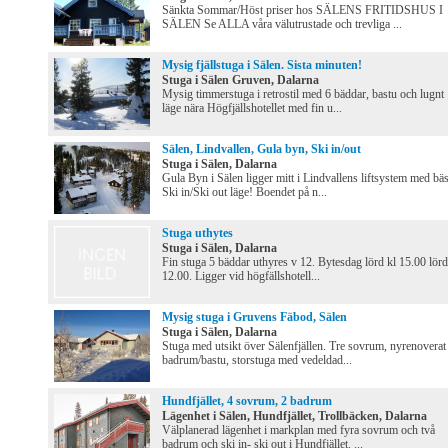
Sänkta Sommar/Höst priser hos SÄLENS FRITIDSHUS I
SÄLEN Se ALLA våra välutrustade och trevliga ...
Mysig fjällstuga i Sälen. Sista minuten!
Stuga i Sälen Gruven, Dalarna
Mysig timmerstuga i retrostil med 6 bäddar, bastu och lugnt
läge nära Högfjällshotellet med fin u...
Sälen, Lindvallen, Gula byn, Ski in/out
Stuga i Sälen, Dalarna
Gula Byn i Sälen ligger mitt i Lindvallens liftsystem med bäs
Ski in/Ski out läge! Boendet på n...
Stuga uthytes
Stuga i Sälen, Dalarna
Fin stuga 5 bäddar uthyres v 12. Bytesdag lörd kl 15.00 lörd
12.00. Ligger vid högfällshotell...
Mysig stuga i Gruvens Fäbod, Sälen
Stuga i Sälen, Dalarna
Stuga med utsikt över Sälenfjällen. Tre sovrum, nyrenoverat
badrum/bastu, storstuga med vedeldad...
Hundfjället, 4 sovrum, 2 badrum
Lägenhet i Sälen, Hundfjället, Trollbäcken, Dalarna
Välplanerad lägenhet i markplan med fyra sovrum och två
badrum och ski in- ski out i Hundfjället. ...