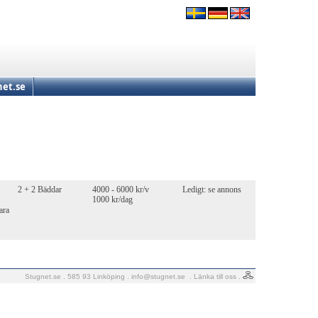
et.se
2 + 2 Bäddar
4000 - 6000 kr/v
Ledigt: se annons
1000 kr/dag
ara
Stugnet.se . 585 93 Linköping .
info@stugnet.se
.
Länka till oss
.