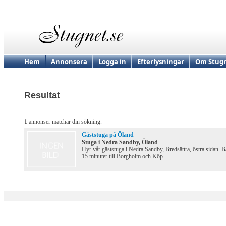
Hem
Annonsera
Logga in
Efterlysningar
Om Stugn
Resultat
1
annonser matchar din sökning.
Gäststuga på Öland
Stuga i Nedra Sandby, Öland
Hyr vår gäststuga i Nedra Sandby, Bredsättra, östra sidan. B
15 minuter till Borgholm och Köp...