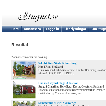
Hem
Annonsera
Logga in
Efterlysningar
Om Stugn
Resultat
7
annonser matchar din sökning.
Sekelskiftets Skola Brändeborg
Hus i Ryd, Småland
Unik Weekend och Semester året runt för fler familj, släkt o
vänner! FÖR FLER BILDER, ...
Hus med idylliskt läge i Glasriket
Stuga i Glasriket, Herråkra, Kosta, Orrefors, Småland
Trivsamt vinterbonat modernt renoverat timmerhus i vacker
småländsk by, Vraneke i Herråkra, med ...
Sommerhus til leje i Sydsverige