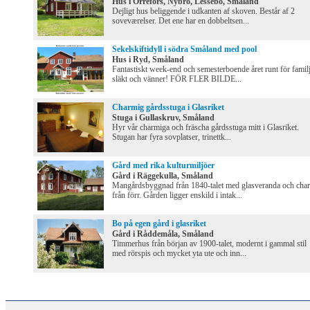
Hus i Orrefors, Nybro, Lessebo, Småland
Dejligt hus beliggende i udkanten af skoven. Består af 2
soveværelser. Det ene har en dobbeltsen...
Sekelskiftidyll i södra Småland med pool
Hus i Ryd, Småland
Fantastiskt week-end och semesterboende året runt för familj
släkt och vänner! FÖR FLER BILDE...
Charmig gårdsstuga i Glasriket
Stuga i Gullaskruv, Småland
Hyr vår charmiga och fräscha gårdsstuga mitt i Glasriket.
Stugan har fyra sovplatser, trinettk...
Gård med rika kulturmiljöer
Gård i Räggekulla, Småland
Mangårdsbyggnad från 1840-talet med glasveranda och cha
från förr. Gården ligger enskild i intak...
Bo på egen gård i glasriket
Gård i Råddemåla, Småland
Timmerhus från början av 1900-talet, modernt i gammal stil
med rörspis och mycket yta ute och inn...